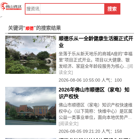
首页
搜
资讯
搜索
>
行业资讯首页
列表
>
关键词“
”的搜索结果
顺德
顺德乐从一全龄健康生活圈正式开
业
坐落于乐从新天地乐的商城A座的“幸福
里”项目正式开业。项目以大健康、银
发经济、家庭全年龄段服务为核心...
[阅
读全文]
2026-08-06 10:55:00 人气：100
2026年佛山市顺德区（家电）知
识产权快
佛山市顺德区（家电）知识产权快速维
权中心（以下简称：快维中心）是区属
公益一类事业单位，面向本地优势产...
[阅读全文]
2026-08-05 09:21:20 人气：158