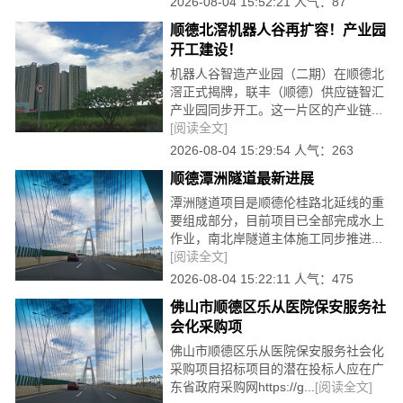
2026-08-04 15:52:21 人气：87
顺德北滘机器人谷再扩容！产业园
开工建设！
机器人谷智造产业园（二期）在顺德北
滘正式揭牌，联丰（顺德）供应链智汇
产业园同步开工。这一片区的产业链...
[阅读全文]
2026-08-04 15:29:54 人气：263
顺德潭洲隧道最新进展
潭洲隧道项目是顺德伦桂路北延线的重
要组成部分，目前项目已全部完成水上
作业，南北岸隧道主体施工同步推进...
[阅读全文]
2026-08-04 15:22:11 人气：475
佛山市顺德区乐从医院保安服务社
会化采购项
佛山市顺德区乐从医院保安服务社会化
采购项目招标项目的潜在投标人应在广
东省政府采购网https://g...
[阅读全文]