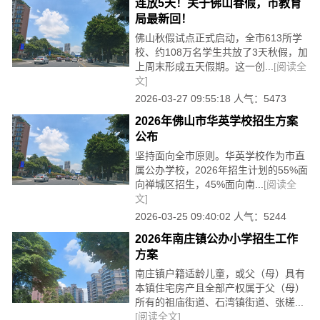
连放5天！关于佛山春假，市教育
局最新回！
佛山秋假试点正式启动，全市613所学
校、约108万名学生共放了3天秋假，加
上周末形成五天假期。这一创...
[阅读全
文]
2026-03-27 09:55:18 人气：5473
2026年佛山市华英学校招生方案
公布
坚持面向全市原则。华英学校作为市直
属公办学校，2026年招生计划的55%面
向禅城区招生，45%面向南...
[阅读全
文]
2026-03-25 09:40:02 人气：5244
2026年南庄镇公办小学招生工作
方案
南庄镇户籍适龄儿童，或父（母）具有
本镇住宅房产且全部产权属于父（母）
所有的祖庙街道、石湾镇街道、张槎...
[阅读全文]