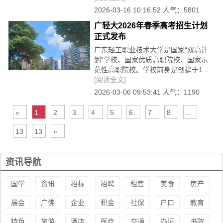
2026-03-16 10:16:52 人气：5801
广轻大2026年春季高考招生计划
正式发布
广东轻工职业技术大学是国家“双高计
划”学校、国家优质高职院校、国家示
范性高职院校。学校前身是创建于1...
[阅读全文]
2026-03-06 09:53:41 人气：1190
«
1
2
3
4
5
6
7
8
...
13
13
»
1
2
资讯导航
国学
资讯
招标
招聘
租售
美食
房产
展会
广佛
企业
积金
社保
户口
教育
特色
旅游
酒店
医疗
交通
办证
书院