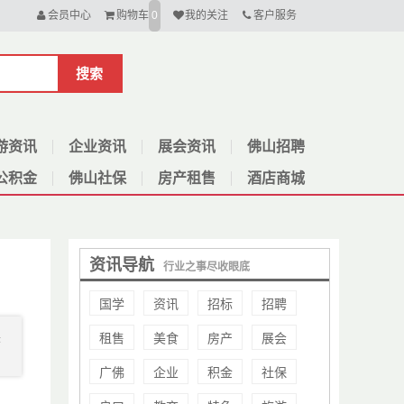
会员中心
购物车
我的关注
客户服务
0
搜索
游资讯
企业资讯
展会资讯
佛山招聘
公积金
佛山社保
房产租售
酒店商城
资讯导航
行业之事尽收眼底
国学
资讯
招标
招聘
租售
美食
房产
展会
决
广佛
企业
积金
社保