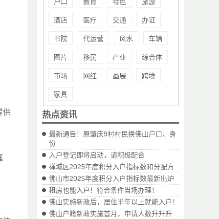
户口
教育
特色
旅游
酒店
医疗
交通
办证
书院
代运营
风水
车辆
图片
移民
产业
综合体
市场
网红
画展
跨境
家具
提供
热点资讯
最新通告！原肇庆9村村民换佛山户口、身
份
入户登记即将启动，请积极配合
庭
禅城区2025年度积分入户指标数和分配方
佛山市2025年度积分入户指标数最新出炉
租房也能入户！符合条件当场办理！
佛山实施新政后，居住半年以上就能入户！
佛山户籍新政实施首月，申请人数升升升