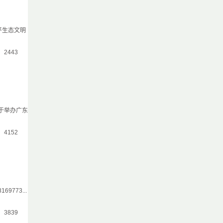
平生态文明
气：2443
于举办广东
气：4152
773...
气：3839