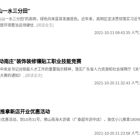
山一水三分田”
六山一水三分田”的高明，绿色向来是其发展底色。近年来，高明区坚决贯彻落实习近
环境整治这场硬仗...
[阅读全文]
2021-10-21 09:43:35 人
耀动南庄”装饰装修镶贴工职业技能竞赛
中央总书记对技能人才工作的重要指示精神，落实广东省人力资源和社会保障厅《关
赛的通知》...
[阅读全文]
2021-10-20 21:32:43 人
推拿新店开业优惠活动
业优惠活动，到10月31号，佛山南海大沥镇（广泰超市沥中店），致优小儿推拿18098169
2021-10-20 21:23:58 人