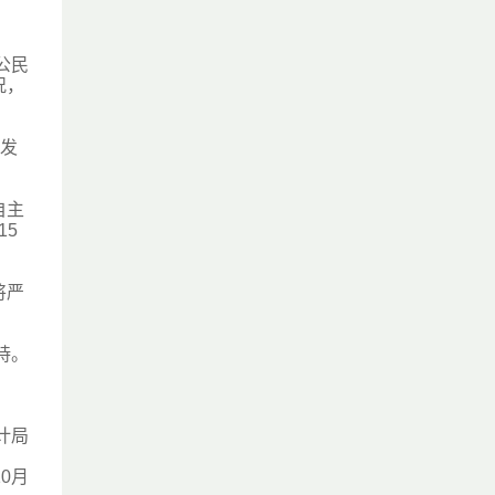
公民
况，
颁发
自主
15
将严
持。
计局
10月