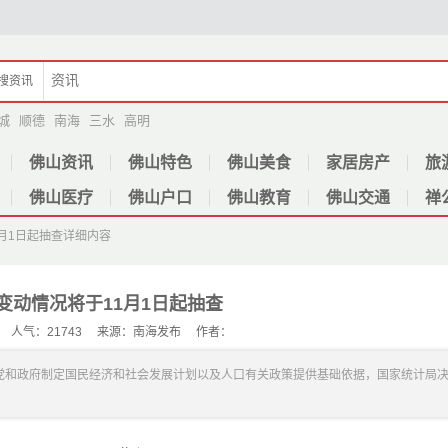
搜
资讯
城
顺德
南海
三水
高明
佛山资讯
佛山特色
佛山美食
家居房产
旅
佛山医疗
佛山户口
佛山教育
佛山交通
禅
月1日起抽查
详细内容
变动情况将于11月1日起抽查
-21 人气：21743 来源：南海发布 作者：
党和政府制定国民经济和社会发展计划以及人口有关政策提供基础依据，国家统计局