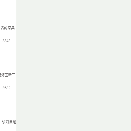
知名的家具
气：2343
南海区新三
气：2582
。该项目是