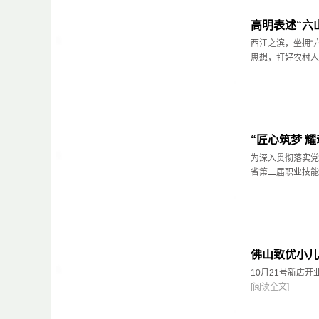
高明表述“六
西江之滨，坐拥“
思想，打好农村人居
“匠心筑梦 
为深入贯彻落实党
省第二届职业技能大
佛山致优小儿
10月21号新店开
[阅读全文]