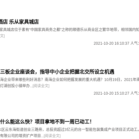
酒店 乐从家具城店
从家具城店位于素有“中国家具商务之都”之称的顺德乐从商业区之繁华地带，相邻国内
文]
2021-10-20 16:10:37 人
三板企业座谈会，指导中小企业把握北交所设立机遇
海企业带来哪些利好消息？南海企业如何把握发展的重大机遇？10月19日，2021年
湖创投小镇举办...
[阅读全文]
2021-10-20 15:10:27 人
什么能这么快？项目拿地不到一周已动工！
三水区云东海街道创业三路旁，总投资超过3亿元的台一智能包装集成产业项目正式动工
有限公司的增资扩产项目...
[阅读全文]