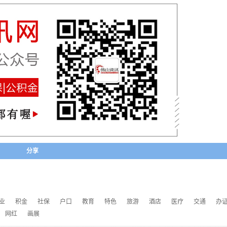
分享
业
积金
社保
户口
教育
特色
旅游
酒店
医疗
交通
办
网红
画展