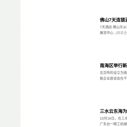
佛山7天连锁
7天酒店.佛山乐
展览中心...
[阅读全
南海区举行新
北交所的设立为南
板企业座谈会在千灯
三水云东海为
10月18日，在
广东台一精工机械