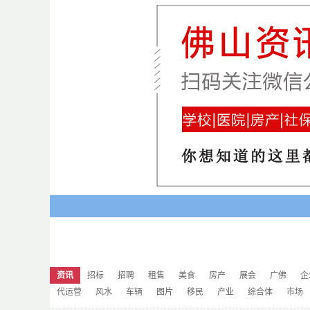
资讯
招标
招聘
租售
美食
房产
展会
广佛
企
代运营
风水
车辆
图片
移民
产业
综合体
市场