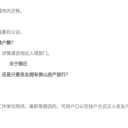
理市内迁移。
或委托公证。
澳户籍？
，详情请咨询出入境部门。
关于随迁
？还是只要亲友拥有佛山房产就行？
工作单位倒闭、离职等原因的，可将户口以空挂户方式迁入亲友
。