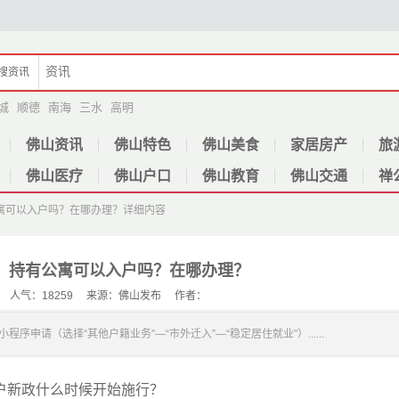
搜
资讯
城
顺德
南海
三水
高明
佛山资讯
佛山特色
佛山美食
家居房产
旅
佛山医疗
佛山户口
佛山教育
佛山交通
禅
寓可以入户吗？在哪办理？
详细内容
：持有公寓可以入户吗？在哪办理？
-16 人气：18259 来源：佛山发布 作者：
序申请（选择“其他户籍业务”—“市外迁入”—“稳定居住就业”）......
户新政什么时候开始施行？