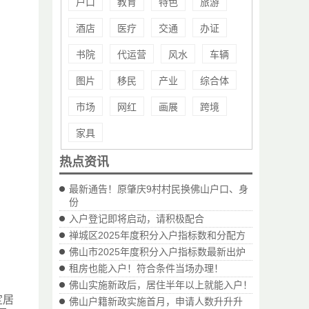
户口
教育
特色
旅游
酒店
医疗
交通
办证
书院
代运营
风水
车辆
图片
移民
产业
综合体
市场
网红
画展
跨境
家具
热点资讯
最新通告！原肇庆9村村民换佛山户口、身
份
入户登记即将启动，请积极配合
禅城区2025年度积分入户指标数和分配方
佛山市2025年度积分入户指标数最新出炉
租房也能入户！符合条件当场办理！
佛山实施新政后，居住半年以上就能入户！
定居
佛山户籍新政实施首月，申请人数升升升