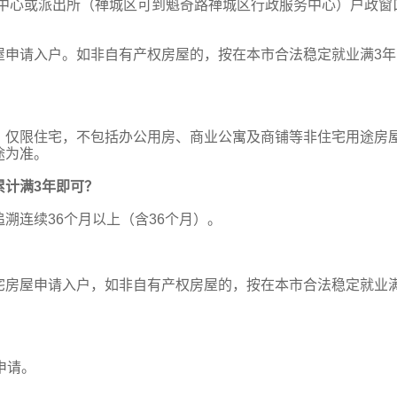
务中心或派出所（禅城区可到魁奇路禅城区行政服务中心）户政窗
屋申请入户。如非自有产权房屋的，按在本市合法稳定就业满3年
）仅限住宅，不包括办公用房、商业公寓及商铺等非住宅用途房
途为准。
累计满3年即可？
溯连续36个月以上（含36个月）。
宅房屋申请入户，如非自有产权房屋的，按在本市合法稳定就业满
申请。