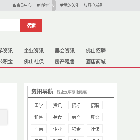
会员中心
购物车
我的关注
客户服务
0
搜索
游资讯
企业资讯
展会资讯
佛山招聘
公积金
佛山社保
房产租售
酒店商城
资讯导航
行业之事尽收眼底
国学
资讯
招标
招聘
租售
美食
房产
展会
广佛
企业
积金
社保