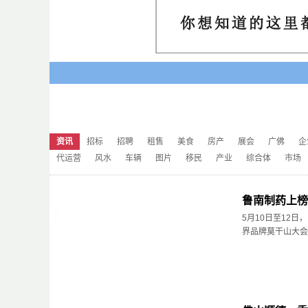
资讯
招标
招聘
租售
美食
房产
展会
广佛
企
代运营
风水
车辆
图片
移民
产业
综合体
市场
鲁南制药上榜
5月10日至12
界品牌莫干山大会”