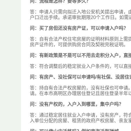
问：
流程是怎样？要等多久？
答：申请人只需向拟迁入地公安机关提出申请，
户口迁出手续。承诺审批期限20个工作日。如需
问：
买了房但还没有房产证，可以申请入户吗？
答：自有合法产权住宅房屋的证明材料原则上需
房产证件的，可提供购房合同及契税完税证明。
问：
有新政策是不是可以不用去走积分入户，直
答：符合调整后的稳定就业入户条件的，可以直
问：
有房产、没社保可以申请吗/有社保、没居住
答：持自有合法产权房屋的，没有社保也可申请
请。在本市高明区办理居住登记且居住登录半年
问：
没有产权的，入户入到哪里，集中户吗？
答：通过稳定居住就业入户申请，没有房产，符
入单位分配的房屋、租赁的政府产权房屋、亲友