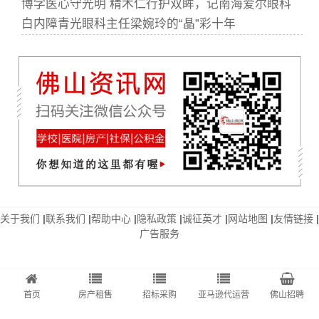
博学医心守光明 精术仁行护双眸，记南海爱尔眼科
白内障青光眼科主任梁婉玲的“晶”彩十年
关于我们
|
联系我们
|
帮助中心
|
隐私政策
|
诚征英才
|
网站地图
|
友情链接
|
广告服务
首页
房产租售
招标采购
亚马逊代运营
佛山招聘