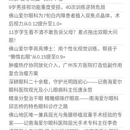
9岁男孩视功能重度受损，40次训练逆转危局
佛山爱尔眼科为7旬白内障患者植入双焦点晶体，术
后视力从0.12提升至1.0+
11岁学生看不清不敢告诉父母？差点拖出双眼大问
题！
佛山爱尔李亮亮博士：用个性化视觉训练，帮孩子
“懒惰右眼”从0.15提至0.9+
肿瘤热疗协同放化介入，广州东方医院打造低副作用
复合治瘤方案
深耕眼科二十余载，守护光明践初心——记南海爱尔
眼科医院视光及小儿眼病科主任唐永哲
精准分型治干眼 精雕细琢疗眼底——南海爱尔眼科
邱志桥的特色眼科诊疗之路
佛山地区唯一兼具屈光与角膜移植双重手术经验的专
家——记南海爱尔眼科医院屈光手术专科主任李奇