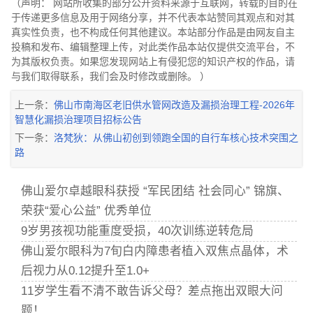
（声明： 网站所收集的部分公开资料来源于互联网，转载的目的在
于传递更多信息及用于网络分享，并不代表本站赞同其观点和对其
真实性负责，也不构成任何其他建议。本站部分作品是由网友自主
投稿和发布、编辑整理上传，对此类作品本站仅提供交流平台，不
为其版权负责。如果您发现网站上有侵犯您的知识产权的作品，请
与我们取得联系，我们会及时修改或删除。 ）
上一条：
佛山市南海区老旧供水管网改造及漏损治理工程-2026年
智慧化漏损治理项目招标公告
下一条：
洛梵狄：从佛山初创到领跑全国的自行车核心技术突围之
路
佛山爱尔卓越眼科获授 “军民团结 社会同心” 锦旗、
荣获“爱心公益” 优秀单位
9岁男孩视功能重度受损，40次训练逆转危局
佛山爱尔眼科为7旬白内障患者植入双焦点晶体，术
后视力从0.12提升至1.0+
11岁学生看不清不敢告诉父母？差点拖出双眼大问
题！