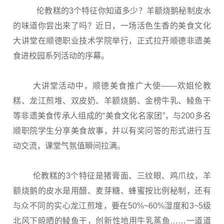
伦教糕的3个特征你知道多少？羊额烧鹅秘制皮水
的味道你尝出来了吗？近日，一场活色生香的美食文化
大讲堂在顺德职业技术学院举行，正式拉开顺德非遗美
食进校园系列活动的序幕。
大讲堂活动中，顺德美食推广大使——欢姐伦教
糕、龙江煎堆、双皮奶、羊额烧鹅、金榜牛乳、鲮鱼干
等非遗美食传承人组成的“美食文化名家团”，与200多名
顺职院学生分享美食故事，并以有奖问答的形式进行互
动交流，课堂气氛值瞬间拉满。
伦教糕的3个特征是猪膏面、三纹眼、鸡爪纹
，羊
额烧鹅的皮水是用醋、麦芽糖、蜂蜜按比例秘制，还有
与众不同的实心龙江煎堆，要在50%~60%湿度和3~5级
北风下晾晒的鲮鱼干，创新性地用牛乳蒸鱼……一道道