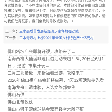
于传递更多信息及用于网络分享，并不代表本站赞同其观点和对其
真实性负责，也不构成任何其他建议。本站部分作品是由网友自主
投稿和发布、编辑整理上传，对此类作品本站仅提供交流平台，不
为其版权负责。如果您发现网站上有侵犯您的知识产权的作品，请
与我们取得联系，我们会及时修改或删除。 ）
上一条：
三水高质量发展新经济走廊释放强动能
下一条：
三水青岐村上榜2021年全国乡村特色产业亿元村
佛山塔坡庙会即将开锣，攻略来了→
南海西樵大仙诞非遗民俗活动来啦！5月30日至6月1
日 ，巡游+市集开玩→
三月三北帝诞！来祈福看巡游，攻略来了→
2026年佛山祖庙庙会即将启幕，4天12项活动抢先看
南海龙舟非遗体验，入选文旅部案例
佛山石供
佛山北帝仪仗
佛山市狮子滚绣球贴金双面镂空木雕座屏