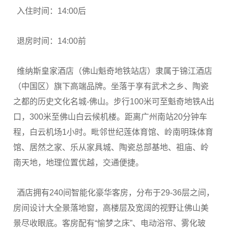
入住时间：14:00后
退房时间：14:00前
维纳斯皇家酒店（佛山魁奇地铁站店）隶属于锦江酒店
（中国区）旗下高端品牌。坐落于享有武术之乡、陶瓷
之都的历史文化名城-佛山。步行100米可至魁奇地铁A出
口，300米至佛山白云候机楼。距离广州南站20分钟车
程，白云机场1小时。毗邻世纪莲体育馆、岭南明珠体育
馆、居然之家、乐从家具城、陶瓷总部基地、祖庙、岭
南天地，地理位置优越，交通便捷。
酒店拥有240间智能化豪华客房，分布于29-36层之间，
房间设计大全景落地窗，高楼层及宽阔的视野让佛山美
景尽收眼底。客房配有“愉梦之床”、电动浴帘、雾化玻