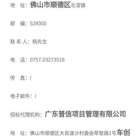
佛山市顺德区
地 址：
北滘镇
邮 编：528300
联 系 人：杨先生
电 话：0757-23273516
传 真：/
电子邮件：/
广东普信项目管理有限公司
招标代理机构：
车创
地 址：佛山市顺德区大良逢沙村委会萃智路1号