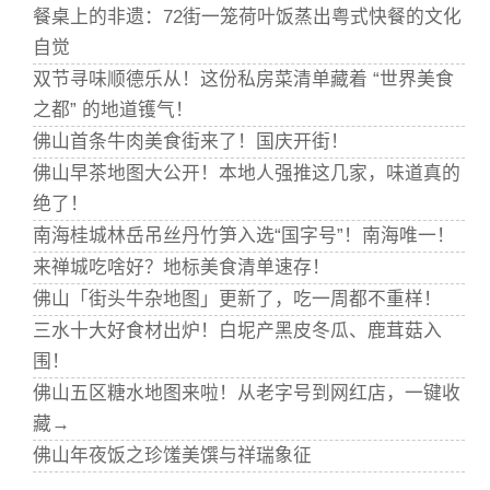
餐桌上的非遗：72街一笼荷叶饭蒸出粤式快餐的文化
自觉
双节寻味顺德乐从！这份私房菜清单藏着 “世界美食
之都” 的地道镬气！
佛山首条牛肉美食街来了！国庆开街！
佛山早茶地图大公开！本地人强推这几家，味道真的
绝了！
南海桂城林岳吊丝丹竹笋入选“国字号”！南海唯一！
来禅城吃啥好？地标美食清单速存！
佛山「街头牛杂地图」更新了，吃一周都不重样！
三水十大好食材出炉！白坭产黑皮冬瓜、鹿茸菇入
围！
佛山五区糖水地图来啦！从老字号到网红店，一键收
藏→
佛山年夜饭之珍馐美馔与祥瑞象征