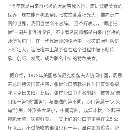
“当年就是由来自张槎的大厨带我入行、走进烧腊美食的
世界，现在能有机会帮助张槎饮食发扬光大，推向更广
阔的世界，我们当然义不容辞。”潘革辉表示，“师出张
槎”一词并非浪得虚名，不少著名厨师都是由来自张槎的
师傅领进门，在一代代厨师的传承中，张槎的厨师队伍
不断壮大，连张槎本土菜系也在这个过程中被不断传
承、创新、发展，成为驰名中外的特色美食。
据介绍，1972年美国总统尼克松偕夫人访问中国，周恩
来总理特设国宴招待，张槎沙口笋就被作为国宴菜肴招
呼尼克松夫妇。此后，张槎沙口笋声名鹊起，被誉为“佛
山第一笋”或“国笋”。与普通的笋不同，沙口笋属于“大头
甸”竹笋，外形头大尾小，中间弯曲，成烟斗状，吃起来
爽脆无渣、味道鲜美。一支上好的沙口笋重量在 2.5 公
斤以上，不过能吃的部位只有一半，显得更为珍贵。沙