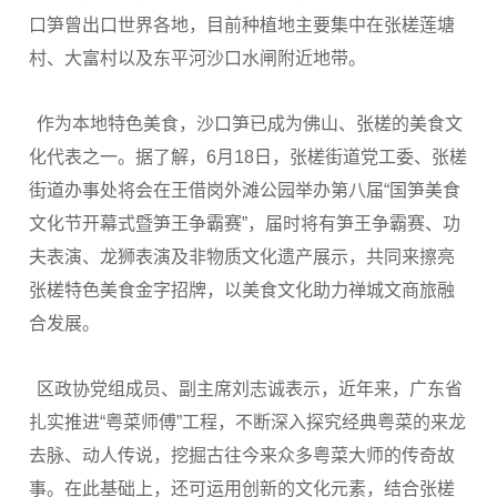
口笋曾出口世界各地，目前种植地主要集中在张槎莲塘
村、大富村以及东平河沙口水闸附近地带。
作为本地特色美食，沙口笋已成为佛山、张槎的美食文
化代表之一。据了解，6月18日，张槎街道党工委、张槎
街道办事处将会在王借岗外滩公园举办第八届“国笋美食
文化节开幕式暨笋王争霸赛”，届时将有笋王争霸赛、功
夫表演、龙狮表演及非物质文化遗产展示，共同来擦亮
张槎特色美食金字招牌，以美食文化助力禅城文商旅融
合发展。
区政协党组成员、副主席刘志诚表示，近年来，广东省
扎实推进“粤菜师傅”工程，不断深入探究经典粤菜的来龙
去脉、动人传说，挖掘古往今来众多粤菜大师的传奇故
事。在此基础上，还可运用创新的文化元素，结合张槎