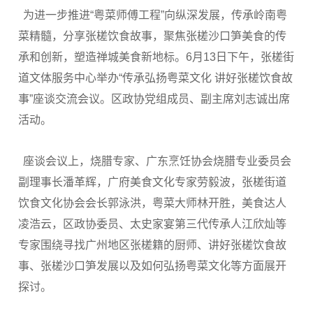
为进一步推进“粤菜师傅工程”向纵深发展，传承岭南粤
菜精髓，分享张槎饮食故事，聚焦张槎沙口笋美食的传
承和创新，塑造禅城美食新地标。6月13日下午，张槎街
道文体服务中心举办“传承弘扬粤菜文化 讲好张槎饮食故
事”座谈交流会议。区政协党组成员、副主席刘志诚出席
活动。
座谈会议上，烧腊专家、广东烹饪协会烧腊专业委员会
副理事长潘革辉，广府美食文化专家劳毅波，张槎街道
饮食文化协会会长郭泳洪，粤菜大师林开胜，美食达人
凌浩云，区政协委员、太史家宴第三代传承人江欣灿等
专家围绕寻找广州地区张槎籍的厨师、讲好张槎饮食故
事、张槎沙口笋发展以及如何弘扬粤菜文化等方面展开
探讨。