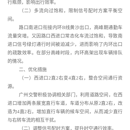
行瓶颈，影响出行效率。
（二）多流向过饱和，限制信号配时方案平衡空
间。
路口南进口衔接内环B线黄沙出口，高峰期通勤车
流量突增。又因路口西进口常态化车流过饱和，导致南
进口信号绿灯通行时间被迫减少，进而影响了内环出口
的疏散效率。在部分高峰时段，内环高架出现车辆排队
的情况。
二、优化措施
（一）西进口2直2右变4直2右，整合空间通行资
源。
广州交警积极协调相关部门，利用道路空间，在西
进口增加两条展宽直行车道，车道分布从原2直2右，改
造为4直2右，增加直行车辆的候车空间，从而减少直行
与右转车流的相互干扰。
（二）调整信号配时方案，提升时空通行效率。