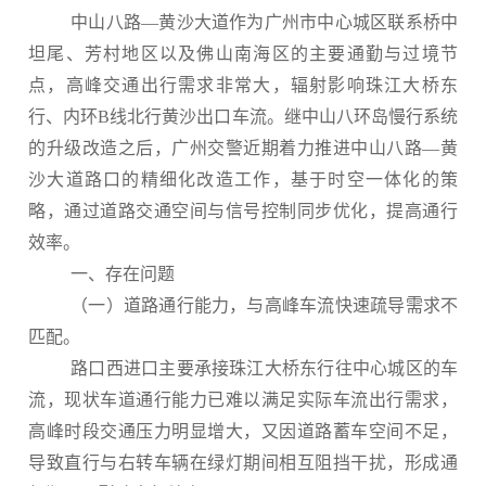
中山八路—黄沙大道作为广州市中心城区联系桥中
坦尾、芳村地区以及佛山南海区的主要通勤与过境节
点，高峰交通出行需求非常大，辐射影响珠江大桥东
行、内环B线北行黄沙出口车流。继中山八环岛慢行系统
的升级改造之后，广州交警近期着力推进中山八路—黄
沙大道路口的精细化改造工作，基于时空一体化的策
略，通过道路交通空间与信号控制同步优化，提高通行
效率。
一、存在问题
（一）道路通行能力，与高峰车流快速疏导需求不
匹配。
路口西进口主要承接珠江大桥东行往中心城区的车
流，现状车道通行能力已难以满足实际车流出行需求，
高峰时段交通压力明显增大，又因道路蓄车空间不足，
导致直行与右转车辆在绿灯期间相互阻挡干扰，形成通