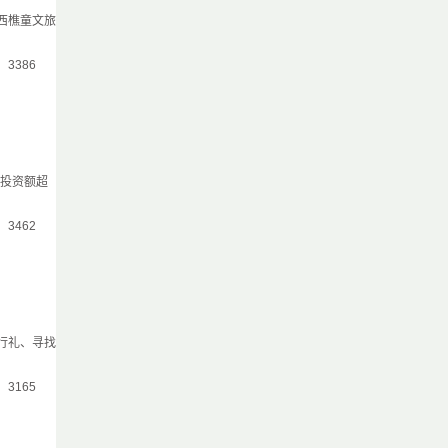
西樵童文旅
气：3386
总投资额超
气：3462
行礼、寻找
气：3165