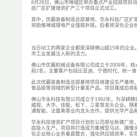
8月26日，佛山市禅城区举办重点产业招商项目
技厂区扩建增资扩产三个项目正式动工。
其中，优霸装备制造总部基地、华永科技厂区扩
将助推禅城锂电产业强链补链。后者将深化企业
当日动工的两家企业都是深耕佛山超15年的企
市工业发展注入新的活力。
佛山市优霸机械设备有限公司成立于2009年，
前2名，主要客户包括比亚迪、宁德时代、统一
此次优霸装备制造总部基地项目将建设生产基地
食品级等领域的新型计量泵产品。项目建成后将
佛山华永科技有限公司成立于1992年，为深耕
威视、大华、佳能、松下、三星等龙头企业。随
通智能、法雷奥等业内龙头合作，提供光学产品
华永科技增资扩产项目计划在公司原址新建厂房，
底投入生产。项目将打造成为集微型马达、摄像
化企业核心业务垂直整合，强化供应链效率，实