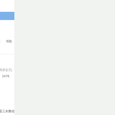
证
书院
[阅读全文]
气：2478
是三水推动