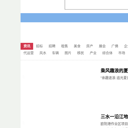
资讯
招标
招聘
租售
美食
房产
展会
广佛
企
代运营
风水
车辆
图片
移民
产业
综合体
市场
乘风趣浪的夏
“亲趣逐浪·追光
三水一沿江地
欧阳港作业区项目