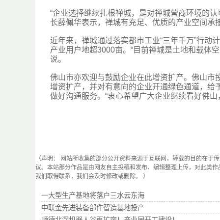
“企业选择继续扎根禅城，是对禅城营商环境的认
长薛佩华表示，禅城有充足、优质的产业空间承
近年来，禅城通过落实都市工业“三年千万”行动
产业用户地超3000亩。“目前禅城是土地和载
说。
佛山市亦欢迎与鼓励企业在此增资扩产。佛山市
增资扩产，并对有意向的企业开通绿色通道，给
做好沟通服务。“衷心希望广大企业继续看好佛山
（声明： 网站所收集的部分公开资料来源于互联网，转载的目的在于
议。本站部分作品是由网友自主投稿和发布、编辑整理上传，对此类作
我们取得联系，我们会及时修改或删除。 ）
一大型生产基地将落户三水云东海
中联金先进装备部件智造基地投产