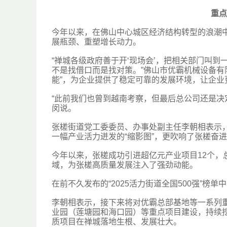
重点
今年以来，在佛山中心城区经济结构转型的浪潮
展瓶颈、重塑增长动力。
“禅城各级政府善于开‘现场会’，把相关部门叫
不是找借口而是找对策。”佛山市优霸机械设备有
能”，为企业提供了稳定可靠的发展环境，让企业
“此前我们也曾到越南考察，但最后总公司还是决
闵说。
张槎街道党工委委员、办事处副主任李朝相表示，
一幅产业活力迸发的“缩影图”，更吹响了张槎奋进
今年以来，张槎成功引进超亿元产业项目12个，
域，为张槎高质量发展注入了强劲动能。
在前不久发布的“2025活力街道全国500强”榜
李朝相表示，接下来将对优霸总部基地等一系列重
业园（莲塘园和海口园）等重点项目建设，持续
质项目在禅城落地生根、发展壮大。