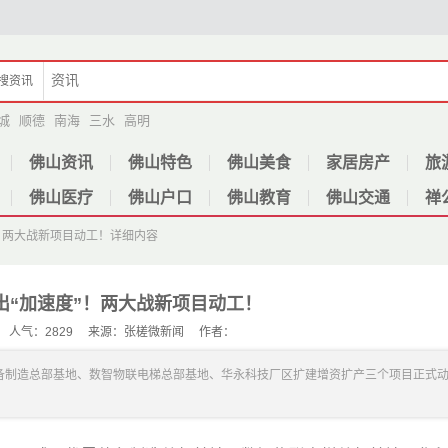
搜
资讯
城
顺德
南海
三水
高明
佛山资讯
佛山特色
佛山美食
家居房产
旅
佛山医疗
佛山户口
佛山教育
佛山交通
禅
！两大战新项目动工！
详细内容
出“加速度”！两大战新项目动工！
-27 人气：2829 来源：张槎微新闻 作者：
备制造总部基地、数智物联电梯总部基地、华永科技厂区扩建增资扩产三个项目正式