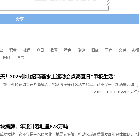
分享
业
积金
社保
户口
教育
特色
旅游
酒店
医疗
交通
办
网红
画展
天！2025佛山招商荟水上运动会点亮夏日“甲板生活”
夏日”水上社区运动会在招商樾园、招商曦岸等社区活力启幕。这不仅是一场消暑活动...
2025-08-26 09:55:02 人
块摘牌，年设计吞吐量878万吨
成功摘牌，这不仅是三水区强化土地要素保障、推动区域高质量发展的具体体现，也