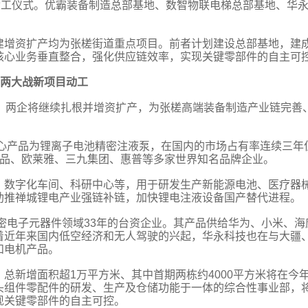
动工仪式。优霸装备制造总部基地、数智物联电梯总部基地、华
建增资扩产均为张槎街道重点项目。前者计划建设总部基地，建
核心业务垂直整合，强化供应链效率，实现关键零部件的自主可
两大战新项目动工
业。两企将继续扎根并增资扩产，为张槎高端装备制造产业链完善
核心产品为锂离子电池精密注液泵，在国内的市场占有率连续三年
食品、欧莱雅、三九集团、惠普等多家世界知名品牌企业。
、数字化车间、科研中心等，用于研发生产新能源电池、医疗器
助推禅城锂电产业强链补链，加快锂电注液设备国产替代进程。
精密电子元器件领域33年的台资企业。其产品供给华为、小米、海
着近年来国内低空经济和无人驾驶的兴起，华永科技也在与大疆
和电机产品。
总新增面积超1万平方米、其中首期两栋约4000平方米将在今
头组件零配件的研发、生产及仓储功能于一体的综合性事业部，
现关键零部件的自主可控。