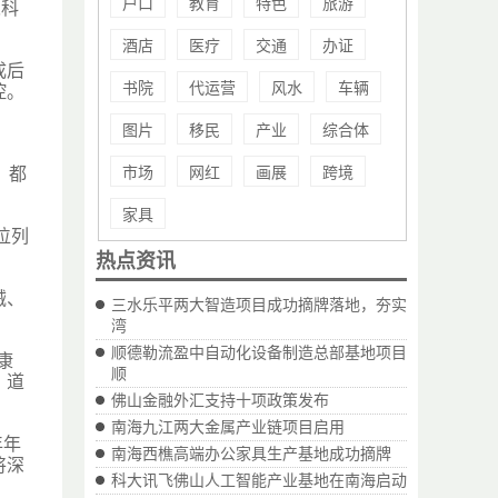
户口
教育
特色
旅游
永科
酒店
医疗
交通
办证
成后
书院
代运营
风水
车辆
控。
图片
移民
产业
综合体
市场
网红
画展
跨境
、都
家具
位列
热点资讯
械、
三水乐平两大智造项目成功摘牌落地，夯实
湾
顺德勒流盈中自动化设备制造总部基地项目
康
顺
、道
佛山金融外汇支持十项政策发布
南海九江两大金属产业链项目启用
年年
南海西樵高端办公家具生产基地成功摘牌
将深
科大讯飞佛山人工智能产业基地在南海启动