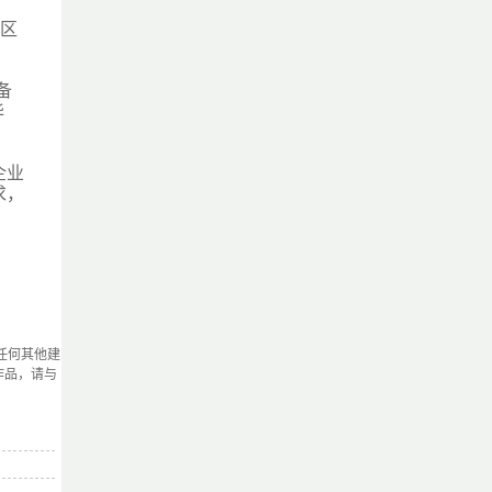
副区
备
华
企业
求，
任何其他建
作品，请与