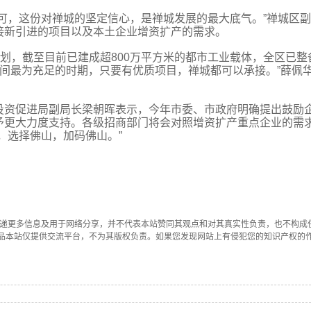
可，这份对禅城的坚定信心，是禅城发展的最大底气。”禅城区
接新引进的项目以及本土企业增资扩产的需求。
计划，截至目前已建成超800万平方米的都市工业载体，全区已整
体空间最为充足的时期，只要有优质项目，禅城都可以承接。”薛佩
投资促进局副局长梁朝晖表示，今年市委、市政府明确提出鼓励
予更大力度支持。各级招商部门将会对照增资扩产重点企业的需
，选择佛山，加码佛山。”
传递更多信息及用于网络分享，并不代表本站赞同其观点和对其真实性负责，也不构成
品本站仅提供交流平台，不为其版权负责。如果您发现网站上有侵犯您的知识产权的