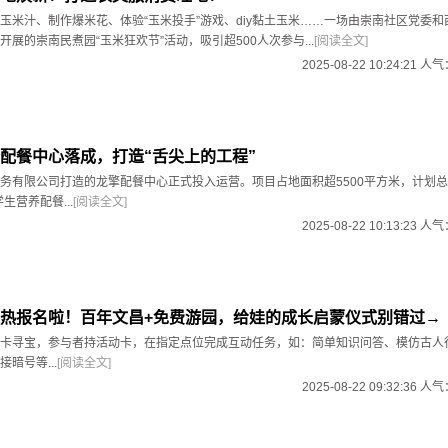
玉米汁、制作爆米花、体验“玉米投手”游戏、diy黏土玉米……一场由崇南社区党委和
展的崇南民煮园“玉米狂欢节”活动，吸引超500人次参与...
[阅读全文]
2025-08-22 10:24:21 人
配餐中心落成，打造“舌尖上的工程”
务有限公司打造的龙擎配餐中心正式投入运营。项目占地面积超5500平方米，计划
生营养配餐...
[阅读全文]
2025-08-22 10:13:23 人
热报名啦！百年文昌+免费游园，给娃的成长启蒙仪式别错过→
卡寻宝，参与者持活动卡，在指定点位完成互动任务，如：简单知识问答、模仿古人
暗号等...
[阅读全文]
2025-08-22 09:32:36 人