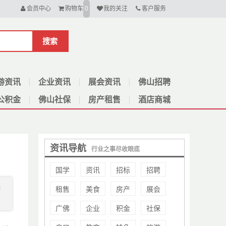
会员中心
购物车
我的关注
客户服务
0
搜索
游资讯
企业资讯
展会资讯
佛山招聘
公积金
佛山社保
房产租售
酒店商城
资讯导航
行业之事尽收眼底
国学
资讯
招标
招聘
租售
美食
房产
展会
动
广佛
企业
积金
社保