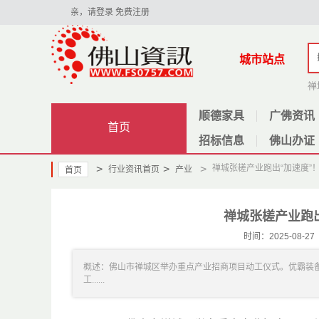
亲，请登录
免费注册
城市站点
禅
顺德家具
广佛资讯
首页
招标信息
佛山办证
>
>
>
禅城张槎产业跑出“加速度”
行业资讯首页
产业
首页
禅城张槎产业跑
时间：2025-08
概述：佛山市禅城区举办重点产业招商项目动工仪式。优霸装
工......