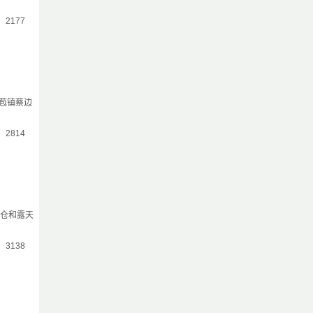
气：2177
苞镇蔡边
气：2814
缩仓和露天
气：3138