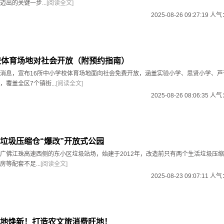
出的关键一步...
[阅读全文]
2025-08-26 09:27:19 人
校体育场地对社会开放（附预约指南）
消息，宣布16所中小学校体育场地面向社会免费开放，涵盖实验小学、思贤小学、芦
覆盖全区7个镇街...
[阅读全文]
2025-08-26 08:06:35 人
垃圾压缩仓“爆改”开放式公园
广佛江珠高速西侧的东小区垃圾站场，始建于2012年，改造前只有两个生活垃圾压
等配套不足...
[阅读全文]
2025-08-23 09:07:11 人
地焕新！打造农文旅消费旺地！