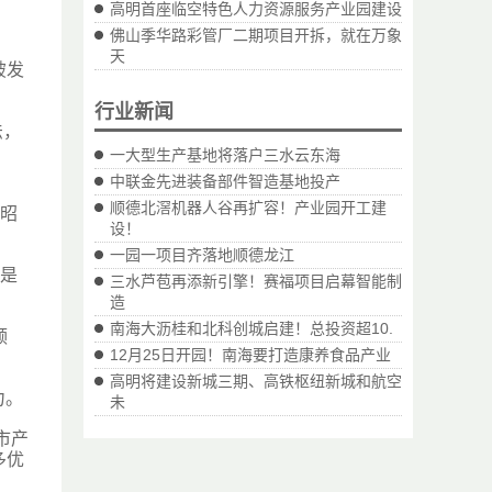
高明首座临空特色人力资源服务产业园建设
佛山季华路彩管厂二期项目开拆，就在万象
天
破发
行业新闻
法，
一大型生产基地将落户三水云东海
中联金先进装备部件智造基地投产
顺德北滘机器人谷再扩容！产业园开工建
王昭
设！
一园一项目齐落地顺德龙江
，是
三水芦苞再添新引擎！赛福项目启幕智能制
造
南海大沥桂和北科创城启建！总投资超10.
领
12月25日开园！南海要打造康养食品产业
高明将建设新城三期、高铁枢纽新城和航空
力。
未
市产
多优