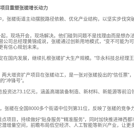
项目重塑张槎增长动力
中，张槎街道主动摆脱路径依赖、优化产业结构，以坚实步伐突
到一起，现场开会，现场解决。他们碰到问题不是找理由而是想办
限公司总经理黄锦成说，张槎通过创新用地模式，“变不可能为可
更有信心规划未来。
定在国内发展，继续扎根张槎扩大生产规模。”华永科技总经理
两大增资扩产项目在张槎动工，是一张对张槎投出的“信任票”
的“冲锋号”。
总投资达73.1亿元，涵盖高端装备制造、新材料、新能源等前沿
单中，张槎在全国8000多个街道中位列第31位，反映了张槎的竞争
点项目，持续做好“贴身服务”“精准服务”，同时加快推进禅西都
挖潜增量空间，前瞻布局低空经济、人工智能等新兴产业，让更