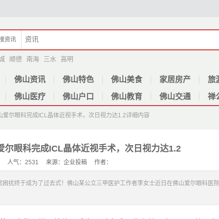
搜
资讯
城
顺德
南海
三水
高明
佛山资讯
佛山特色
佛山美食
家居房产
旅
佛山医疗
佛山户口
佛山教育
佛山交通
禅
爱尔眼科完成ICL晶体近视手术，次日视力达1.2
详细内容
尔眼科完成ICL晶体近视手术，次日视力达1.2
-12 人气：2531 来源：企业投稿 作者：
常困扰终于成为了过去式！佛山某公立三甲医护工作者李女士近日在佛山爱尔眼科医