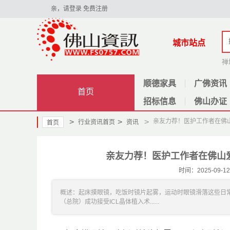
亲，请登录
免费注册
城市站点
禅
顺德家具
广佛资讯
首页
招标信息
佛山办证
>
>
>
亲友力荐！医护工作者在佛山
行业资讯首页
资讯
首页
亲友力荐！医护工作者在佛山爱
时间：2025-09
概述：起床摸眼镜，吃饭时镜片起雾，运动时眼镜滑落这些日
（总院）成功接受ICL晶体植入术......