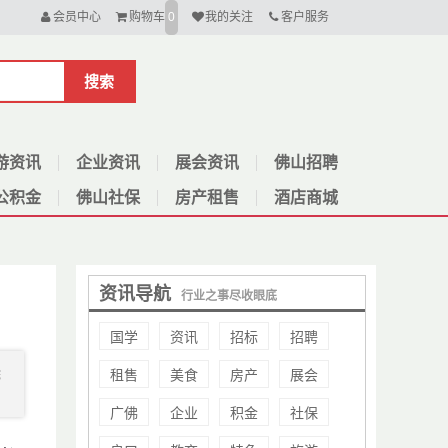
会员中心
购物车
我的关注
客户服务
0
搜索
游资讯
企业资讯
展会资讯
佛山招聘
公积金
佛山社保
房产租售
酒店商城
资讯导航
行业之事尽收眼底
国学
资讯
招标
招聘
租售
美食
房产
展会
院
广佛
企业
积金
社保