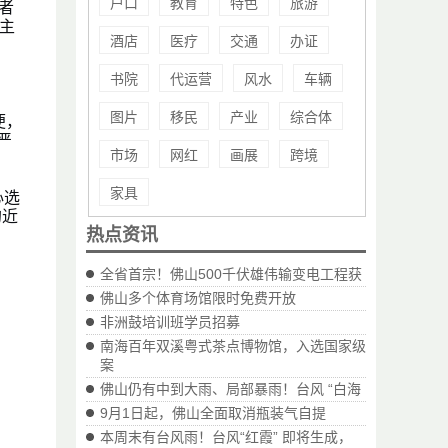
户口
教育
特色
旅游
者
主
酒店
医疗
交通
办证
书院
代运营
风水
车辆
图片
移民
产业
综合体
便，
严
市场
网红
画展
跨境
家具
心选
的近
热点资讯
全省首宗！佛山500千伏雄伟输变电工程获
佛山多个体育场馆限时免费开放
非洲鼓培训班学员招募
南海百年双溪粤式茶点博物馆，入选国家级
案
佛山仍有中到大雨、局部暴雨！台风 “白海
9月1日起，佛山全面取消瓶装气自提
本周末有台风雨！台风“红霞” 即将生成，