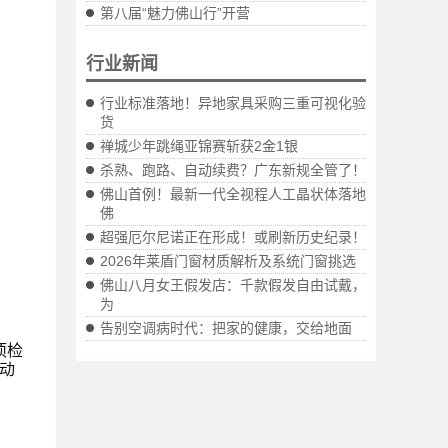
第八届“魅力佛山行”开营
行业新闻
行业标准落地！异地家具采购三重可视化验
货
禅城少年跳绳亚锦赛斩获2金1银
杀熟、跑路、自动续费？广东新规全管了！
佛山首例！最新一代全视程人工晶状体落地
佛
超强厄尔尼诺正在形成！或刷新历史纪录！
2026年莱盾门窗材质解析及系统门窗挑选
佛山八月女王假发店：千款假发自由试戴，
为
告别空调病时代：把家的健康，交给地面
项检
动