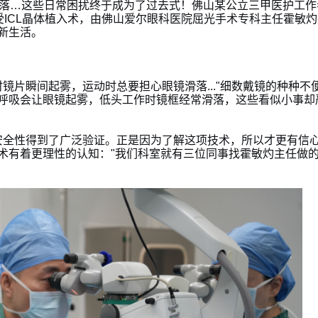
落…这些日常困扰终于成为了过去式！佛山某公立三甲医护工作
ICL晶体植入术，由佛山爱尔眼科医院屈光手术专科主任霍敏灼
新生活。
镜片瞬间起雾，运动时总要担心眼镜滑落..."细数戴镜的种种不
时呼吸会让眼镜起雾，低头工作时镜框经常滑落，这些看似小事却
安全性得到了广泛验证。正是因为了解这项技术，所以才更有信
术有着更理性的认知："我们科室就有三位同事找霍敏灼主任做