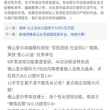
真实性负责，也不构成任何其他建议。本站部分作品是由网友自主
投稿和发布、编辑整理上传，对此类作品本站仅提供交流平台，不
为其版权负责。如果您发现网站上有侵犯您的知识产权的作品，请
与我们取得联系，我们会及时修改或删除。 ）
上一条：
源林·九江龙舟公园将于10月1日开园
下一条：
南海西樵香云纱亮相国家级年会，惊艳丹寨！
佛山爱尔卓越眼科获授 “军民团结 社会同心” 锦旗、
荣获“爱心公益” 优秀单位
9岁男孩视功能重度受损，40次训练逆转危局
佛山爱尔眼科为7旬白内障患者植入双焦点晶体，术
后视力从0.12提升至1.0+
11岁学生看不清不敢告诉父母？差点拖出双眼大问
题！
佛山爱尔李亮亮博士：用个性化视觉训练，帮孩子
“懒惰右眼”从0.15提至0.9+