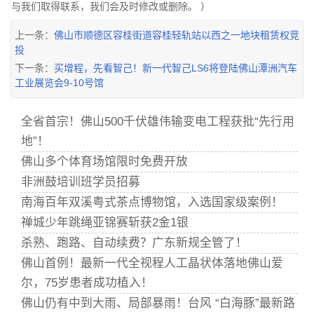
与我们取得联系，我们会及时修改或删除。 ）
上一条：
佛山市顺德区容桂街道容桂轻轨站以西之一地块租赁权竞
投
下一条：
买增程，先看智己！新一代智己LS6将登陆佛山潭洲汽车
工业展览会9-10号馆
全省首宗！佛山500千伏雄伟输变电工程获批“先行用
地”！
佛山多个体育场馆限时免费开放
非洲鼓培训班学员招募
南海百年双溪粤式茶点博物馆，入选国家级案例！
禅城少年跳绳亚锦赛斩获2金1银
杀熟、跑路、自动续费？广东新规全管了！
佛山首例！最新一代全视程人工晶状体落地佛山爱
尔，75岁患者成功植入！
佛山仍有中到大雨、局部暴雨！台风 “白海豚”最新路