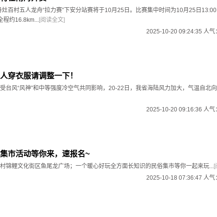
丹灶百村五人龙舟“拉力赛”下安分站赛将于10月25日。比赛集中时间为10月25日13:0
约16.8km...
[阅读全文]
2025-10-20 09:24:35 人
人穿衣服请调整一下！
受台风“风神”和中等强度冷空气共同影响，20-22日，我省海陆风力加大，气温自北
2025-10-20 09:16:36 人
集市活动等你来，速报名~
村锦鲤文化街区鱼尾龙广场；一个暖心好玩全方面长知识的民俗集市等你一起来玩...
2025-10-18 07:36:47 人