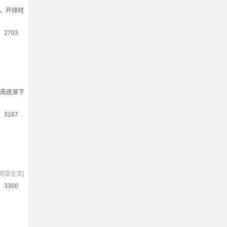
0，开排时
气：2703
向南逐渐下
气：3167
[阅读全文]
气：3300