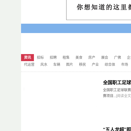
资讯
招标
招聘
租售
美食
房产
展会
广佛
企
代运营
风水
车辆
图片
移民
产业
综合体
市场
全国职工足球
全国职工足球联赛
赛项目...
[阅读全文
“五人龙超”