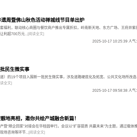
东非遗周暨佛山秋色活动禅城线节目单出炉
套福利，联动核心商圈与餐饮商户推出专属折扣，岭南新天地、东方广场、王府井紫
利超700万元...
[阅读全文]
2025-10-17 10:25:39 人
批民生微实事
道）的19个项目入围新一批民生微实事，涉及道路硬底化及拓宽、公共文化场所改造
阅读全文]
2025-10-17 09:58:38 人
宗靓地亮相，邀你共绘产城融合新篇！
产暨“顺企回家”对接会在华桂园举行。会议以“扩容提质 共赢未来”为主题，通过载体
场咨询等环节...
[阅读全文]