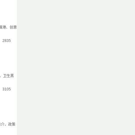
薇港、创意
气：2835
、卫生黑
气：3105
推介、政策