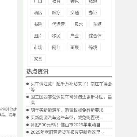
户口
教育
特色
旅游
酒店
医疗
交通
办证
书院
代运营
风水
车辆
图片
移民
产业
综合体
市场
网红
画展
跨境
家具
热点资讯
买车请注意！超千万补贴来了！南庄车博会
等
国三国四非营运货车可领淘汰更新补贴，最
高
任何其他建
明年买新能源车，购置税减免有新要求
作品，请与
买新能源汽车这些车型，减免购置税→
补贴500元/辆！佛山市2025年电动自
2025年老旧营运货车报废更新看这里→