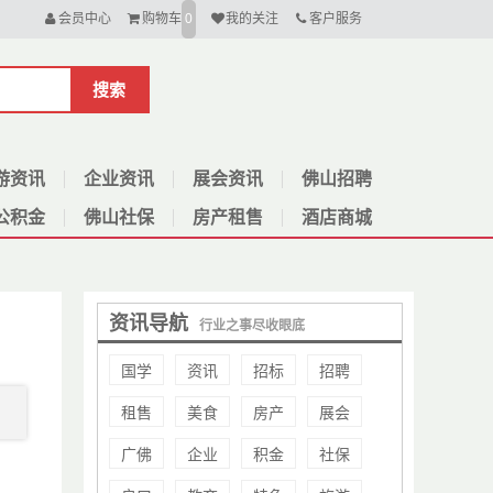
会员中心
购物车
我的关注
客户服务
0
搜索
游资讯
企业资讯
展会资讯
佛山招聘
公积金
佛山社保
房产租售
酒店商城
资讯导航
行业之事尽收眼底
国学
资讯
招标
招聘
租售
美食
房产
展会
广佛
企业
积金
社保