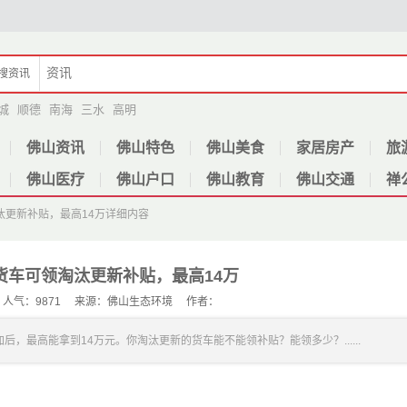
搜
资讯
城
顺德
南海
三水
高明
佛山资讯
佛山特色
佛山美食
家居房产
旅
佛山医疗
佛山户口
佛山教育
佛山交通
禅
汰更新补贴，最高14万
详细内容
货车可领淘汰更新补贴，最高14万
20 人气：9871 来源：佛山生态环境 作者：
最高能拿到14万元。你淘汰更新的货车能不能领补贴？能领多少？......