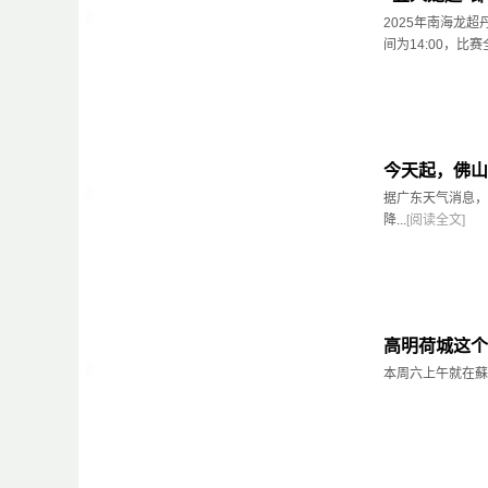
2025年南海龙超
间为14:00，比赛全程
今天起，佛山
据广东天气消息，
降...
[阅读全文]
高明荷城这个
本周六上午就在蘇