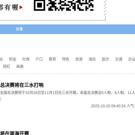
分享
业
积金
社保
户口
教育
特色
旅游
酒店
医疗
交通
办
网红
画展
总决赛将在三水打响
全国总决赛将于10月28日至11月1日在三水开踢，本届总决赛设5人制、8人制、11
]
2025-10-20 09:40:24 人
即将在南海开赛