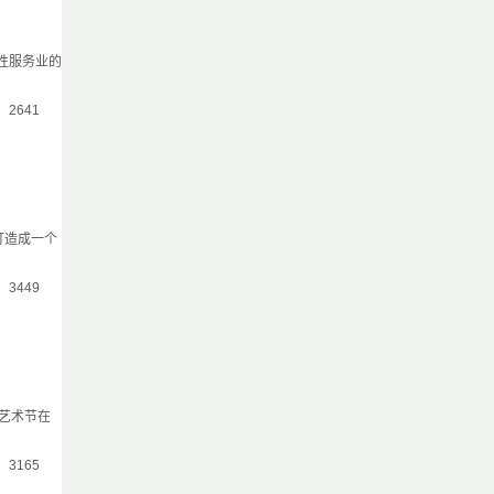
性服务业的
气：2641
打造成一个
气：3449
艺术节在
气：3165