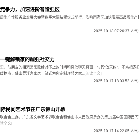
竞争力，加速进阶智造强区
质生产性服务业发展大会暨数字大厦结盟仪式举行，吹响南海区加快发展高品质生产
2025-10-18 07:26:37 人
一键解锁家的超强社交力
里，与朋友的相聚常常败给对不上的时间和微信聊天页面，与其“改天约”，不妨把家
暖据点，佛山罗浮宫家居一站式为你定制理想之家...
[阅读全文]
2025-10-17 18:03:52 人
国际民间艺术节在广东佛山开幕
联合会主办，广东省文学艺术界联合会和佛山市人民政府承办的第13届中国国际民间
阅读全文]
2025-10-17 14:22:05 人