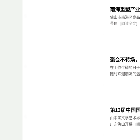
南海重塑产业
佛山市南海区高品
号角...
[阅读全文]
聚会不转场，
在工作忙碌的日子
随时欢迎朋友的温
第13届中国
由中国文学艺术界
广东佛山开幕...
[