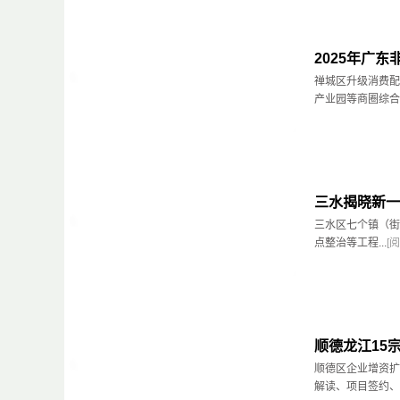
2025年广
禅城区升级消费配
产业园等商圈综合让
三水揭晓新一
三水区七个镇（街
点整治等工程...
[
顺德龙江15
顺德区企业增资扩
解读、项目签约、现