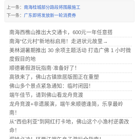
上一条：
南海桂城部分路段将围蔽施工
下一条：
广东即将发放新一轮消费券
南海西樵山推出大交通卡，600元一年任意搭
南海“亿元村”新地标启用！走进状元故里→
美林湖暑期推出 30 余项主题活动 打造广佛 1 小时微
度假目的地
顺德暑假游玩指南·准备好了！
高铁来了，佛山古镇旅居版图正在重塑
佛山多个景点紧急通知：临时闭园！
端午佳节，请到佛山看龙舟竞渡
龙舟竞渡+非遗展演，端午来顺德逢简，乐享最岭
南！
从“西伯利亚”到网红打卡地，佛山这个小渔村逆袭改
命！