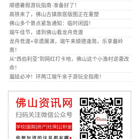
顺德暑假游玩指南·准备好了！
高铁来了，佛山古镇旅居版图正在重塑
佛山多个景点紧急通知：临时闭园！
端午佳节，请到佛山看龙舟竞渡
龙舟竞渡+非遗展演，端午来顺德逢简，乐享最岭
南！
从“西伯利亚”到网红打卡地，佛山这个小渔村逆袭改
命！
遛娃必冲！环两江端午亲子游玩全指南！