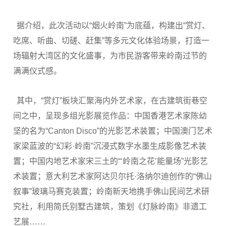
据介绍，此次活动以“烟火岭南”为底蕴，构建出“赏灯、
吃席、听曲、切磋、赶集”等多元文化体验场景，打造一
场辐射大湾区的文化盛事，为市民游客带来岭南过节的
满满仪式感。
其中，“赏灯”板块汇聚海内外艺术家，在古建筑街巷空
间之中，呈现多组光影展览作品：中国香港艺术家陈幼
坚的名为“Canton Disco”的光影艺术装置；中国澳门艺术
家梁蓝波的“幻彩·岭南”沉浸式数字水墨生成影像艺术装
置；中国内地艺术家宋三土的“‘岭南之花’能量场”光影艺
术装置；意大利艺术家阿达贝尔托·洛纳尔迪创作的“佛山
叙事”玻璃马赛克装置；岭南新天地携手佛山民间艺术研
究社，利用简氏别墅古建筑，策划《灯脉岭南》非遗工
艺展……