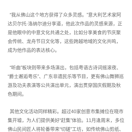
“我从佛山这个地方获得了众多灵感。”意大利艺术家阿
达贝尔托·洛纳尔迪分享道，他此次作品的灵感来源，正
是他眼中的中意文化共通之处，比如分享美食的节庆聚
会传统、龙舟节日文化等，这些跨越地域的文化共鸣，
成为他作品的表达核心。
“听曲”板块则带来多场演出，包括粤语古诗词摇滚夜、
“爵士邂逅粤乐”、广东非遗民乐等节目，更有佛山舞狮巡
游及功夫表演等公共演出单元，演出贯穿国庆假期及秋
色期间。
其他文化活动同样精彩。超过40家创意市集摊位在晓市
集开墟，为人们提供美好“赶集”体验。11月逢周末，多位
佛山民间匠人将轮番带来“切磋”工坊，如传统佛山剪纸、