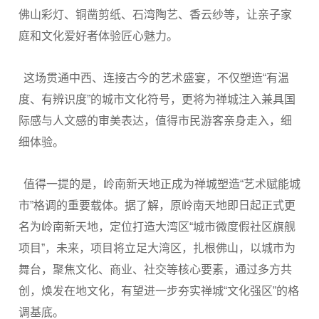
佛山彩灯、铜凿剪纸、石湾陶艺、香云纱等，让亲子家
庭和文化爱好者体验匠心魅力。
这场贯通中西、连接古今的艺术盛宴，不仅塑造“有温
度、有辨识度”的城市文化符号，更将为禅城注入兼具国
际感与人文感的审美表达，值得市民游客亲身走入，细
细体验。
值得一提的是，岭南新天地正成为禅城塑造“艺术赋能城
市”格调的重要载体。据了解，原岭南天地即日起正式更
名为岭南新天地，定位打造大湾区“城市微度假社区旗舰
项目”，未来，项目将立足大湾区，扎根佛山，以城市为
舞台，聚焦文化、商业、社交等核心要素，通过多方共
创，焕发在地文化，有望进一步夯实禅城“文化强区”的格
调基底。