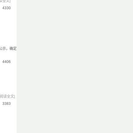
读全文]
气：4330
公示，确定
气：4406
[阅读全文]
气：3383