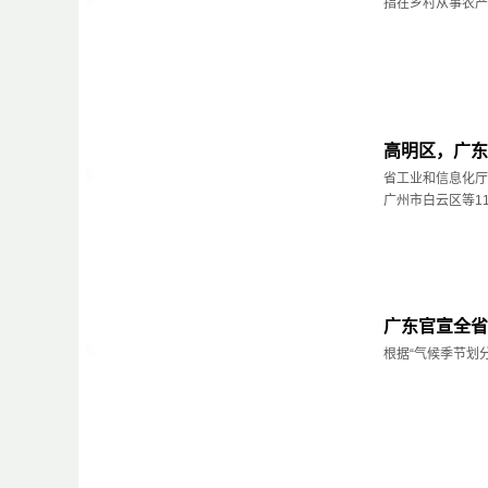
指在乡村从事农产
高明区，广东
省工业和信息化厅
广州市白云区等11个
广东官宣全省
根据“气候季节划分”