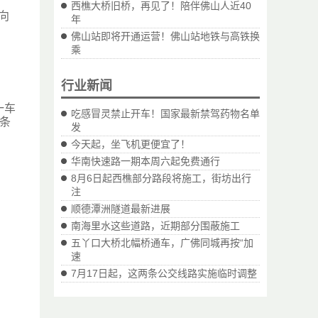
西樵大桥旧桥，再见了！陪伴佛山人近40
向
年
佛山站即将开通运营！佛山站地铁与高铁换
乘
行业新闻
一车
吃感冒灵禁止开车！国家最新禁驾药物名单
条
发
今天起，坐飞机更便宜了！
华南快速路一期本周六起免费通行
8月6日起西樵部分路段将施工，街坊出行
注
顺德潭洲隧道最新进展
南海里水这些道路，近期部分围蔽施工
五丫口大桥北幅桥通车，广佛同城再按“加
速
7月17日起，这两条公交线路实施临时调整