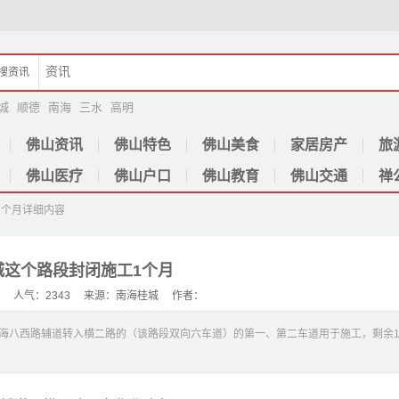
搜
资讯
城
顺德
南海
三水
高明
佛山资讯
佛山特色
佛山美食
家居房产
旅
佛山医疗
佛山户口
佛山教育
佛山交通
禅
1个月
详细内容
城这个路段封闭施工1个月
-02 人气：2343 来源：南海桂城 作者：
临时封闭海八西路辅道转入横二路的（该路段双向六车道）的第一、第二车道用于施工，剩余