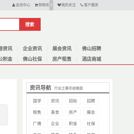
会员中心
购物车
我的关注
客户服务
0
搜索
游资讯
企业资讯
展会资讯
佛山招聘
公积金
佛山社保
房产租售
酒店商城
资讯导航
行业之事尽收眼底
国学
资讯
招标
招聘
租售
美食
房产
展会
1
广佛
企业
积金
社保