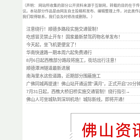
（声明： 网站所收集的部分公开资料来源于互联网，转载的目的在于
议。本站部分作品是由网友自主投稿和发布、编辑整理上传，对此类作
我们取得联系，我们会及时修改或删除。 ）
注意绕行！顺德多路段实施交通管制！
吃感冒灵禁止开车！国家最新禁驾药物名单发布！
今天起，坐飞机更便宜了！
华南快速路一期本周六起免费通行
8月6日起西樵部分路段将施工，街坊出行注意！
顺德潭洲隧道最新进展
南海里水这些道路，近期部分围蔽施工
广佛同城再提速！佛山站开通运营“满月”，正式开启“20分
7月31日起，西樵大桥旧桥实施交通管制！绕行指引→
佛山人可坐城轨到深圳机场！城际新线，即将开通！