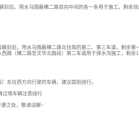
第一阶段解封后，用水马围蔽横二路双向中间的各一条用于施工，剩余双
待第二阶段解封后，用水马围蔽横二路北往南的第二、第三车道，剩余第
八西路（横二路至文华北路段）第二车道用于排水沟施工，剩余1
段）东往西方向行驶的车辆，建议提前绕行。
请过境车辆注意绕行
不便之处，敬请谅解~