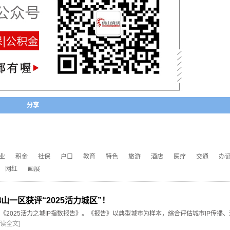
分享
业
积金
社保
户口
教育
特色
旅游
酒店
医疗
交通
办
网红
画展
山一区获评“2025活力城区”！
《2025活力之城IP指数报告》。《报告》以典型城市为样本，综合评估城市IP传播
阅读全文]