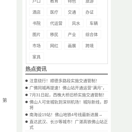
户口
教育
特色
旅游
酒店
医疗
交通
办证
书院
代运营
风水
车辆
图片
移民
产业
综合体
市场
网红
画展
跨境
家具
热点资讯
注意绕行！顺德多路段实施交通管制！
广佛同城再提速！佛山站开通运营“满月”，
7月31日起，西樵大桥旧桥实施交通管制！
、第
佛山人可坐城轨到深圳机场！城际新线，即
将
南海设19站！佛山地铁4号线最新进展→
直达武汉、长沙等城市！广湛高铁佛山站正
式