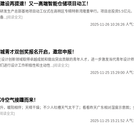
建设再提速！又一高端智能仓储项目动工！
研发生产总部基地项目动工仪式在高明区专精特新湾隆重举行。项目总投资5.5亿元、
...
[阅读全文]
2025-11-26 10:26:26 人
城青才双创奖报名开启，邀您申报！
度在设计创新领域取得卓越成就和做出突出贡献的青年人才，进一步激发当代青年设计
们进行设计工作积极性和主动性...
[阅读全文]
2025-11-25 15:29:00 人
冷空气接踵而来！
升，暖阳相伴；天晴干燥；不少人吐槽天气太干了；看看昨天广东相对湿度示意图；
[阅读全文]
2025-11-25 15:21:52 人