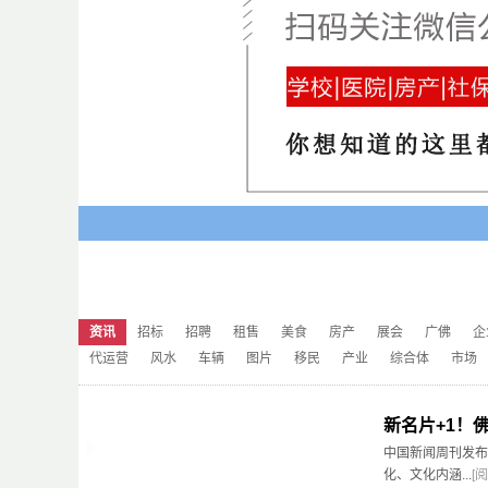
资讯
招标
招聘
租售
美食
房产
展会
广佛
企
代运营
风水
车辆
图片
移民
产业
综合体
市场
新名片+1！佛
中国新闻周刊发布
化、文化内涵...
[