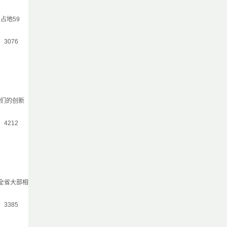
占地59
气：3076
师们的创新
气：4212
全省大部相
气：3385