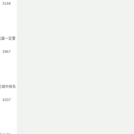
气：3168
这篇一定要
气：2967
区域中排名
气：4207