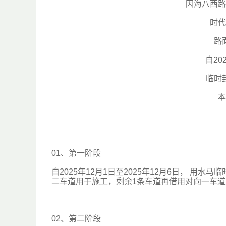
因海八西路
时代
路
自20
临时
本
01、
第一阶段
自2025年12月1日至2025年12月6日， 
二车道用于施工，剩余1条车道再借用对向一车
02、
第二阶段