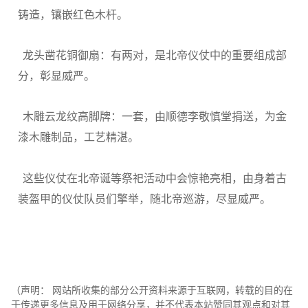
铸造，镶嵌红色木杆。
龙头凿花铜御扇：有两对，是北帝仪仗中的重要组成部
分，彰显威严。
木雕云龙纹高脚牌：一套，由顺德李敬慎堂捐送，为金
漆木雕制品，工艺精湛。
这些仪仗在北帝诞等祭祀活动中会惊艳亮相，由身着古
装盔甲的仪仗队员们擎举，随北帝巡游，尽显威严。
（声明： 网站所收集的部分公开资料来源于互联网，转载的目的在
于传递更多信息及用于网络分享，并不代表本站赞同其观点和对其