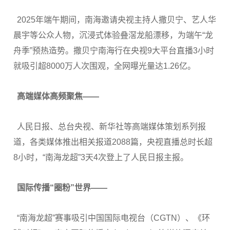
2025年端午期间，南海邀请央视主持人撒贝宁、艺人华
晨宇等公众人物，沉浸式体验叠滘龙船漂移，为端午“龙
舟季”预热造势。撒贝宁南海行在央视9大平台直播3小时
就吸引超8000万人次围观，全网曝光量达1.26亿。
高端媒体高频聚焦——
人民日报、总台央视、新华社等高端媒体策划系列报
道，各类媒体推出相关报道2088篇，央视直播总时长超
8小时，“南海龙超”3天4次登上了人民日报主报。
国际传播“圈粉”世界——
“南海龙超”赛事吸引中国国际电视台（CGTN）、《环