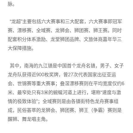
脉。
“龙超”主要包括六大赛事和三大配套，六大赛事即冠军
赛、漂移赛、全域赛、龙狮会、狮团赛、狮王赛。同时
配套积分体系激励、龙堂狮团品牌、文旅体商嘉年华三
大保障措施。
其中，南海的九江镇是中国首个龙舟名镇，男子、女子
龙舟队获得近900枚奖牌，曾27次代表国家出征亚运
会、世锦赛等重大赛事；叠滘漂移赛则在平均宽度仅约6
米、最窄处只有3米的蜿蜒河道上进行，堪称“速度与激
情的极致体验”；全域赛则是由各镇街特色龙舟赛事组
成，民俗荟萃的龙狮会、狮团赛、狮王（争霸）赛则是
醒狮、舞龙唱主角。