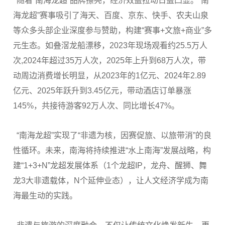
随着“南海龙超”品牌擦亮，经济效益拉动日益凸显。“南
海龙超”赛事吸引了海天、百度、京东、快手、农夫山泉
等众多头部企业深度参与赞助，构建“赛事+文旅+商业”多
元生态。如叠滘龙船漂移，2023年现场观看约25.5万人
次,2024年超过35万人次，2025年上升到68万人次，带
动周边消费增长明显，从2023年的1亿元、2024年2.89
亿元、2025年跃升到3.45亿元，带动酒店订单暴涨
145%，共接待游客92万人次、同比增长47%。
“南海龙超”实现了“非遗为核，因赛促旅、以旅带消”的良
性循环。未来，南海将持续推进“水上南海”发展战略，构
建“1+3+N”龙超发展体系（1个龙超IP，龙舟、醒狮、舞
龙3大非遗载体，N个延伸业态），让人文经济学成为南
海最生动的实践。