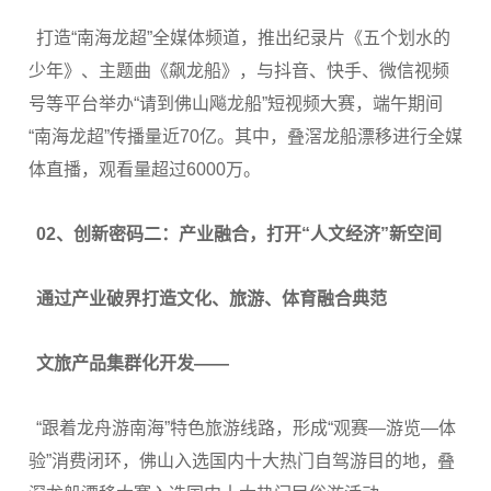
打造“南海龙超”全媒体频道，推出纪录片《五个划水的
少年》、主题曲《飙龙船》，与抖音、快手、微信视频
号等平台举办“请到佛山飚龙船”短视频大赛，端午期间
“南海龙超”传播量近70亿。其中，叠滘龙船漂移进行全媒
体直播，观看量超过6000万。
0
2、
创新密码二：产业融合，打开“人文经济”新空间
通过产业破界
打造文化、旅游、体育融合典范
文旅产品集群化开发——
“跟着龙舟游南海”特色旅游线路，形成“观赛—游览—体
验”消费闭环，佛山入选国内十大热门自驾游目的地，叠