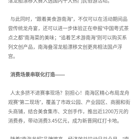
滘龙船漂移大赛入选国内十大热门民俗游活动。
与此同时，“跟着美食游南海”，不仅可以在活动期间品
尝传统龙舟宴，还可以进一步体验正在申报“中国粤式茶
点之都”南海菜的美味；“追着艺术游南海”则可以购买系
列文创产品，南海叠滘龙船漂移文创更亮相法国卢浮
宫。
消费场景串联化打造——
人太多挤不进赛事现场？别担心！南海区精心布局龙舟
观赛“第二现场”，覆盖了市政公园、产业园区、商圈和街
头商铺，结合美食集市、文创手作，推出近1200万元的
消费券，带动消费3.45亿元，成为新晋网红打卡地。