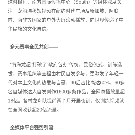
球时报》、南方国际传播中心（South）等媒体深度关
注，龙船漂移短视频在纽约时代广场及新加坡、阿联
酋、南非等国家的户外大屏滚动播放，向世界传递了中
华民族的文化自信。
多元赛事全民共创——
“南海龙超”打破了“政府包办”传统，民俗仪式、训练选
拔、赛事组织等全程由村民自发参与，更激发了年轻一
代对本土文化的热爱与自豪，90后占比高达60%。60多
名自媒体达人自发创作1600多条作品，全网总播放量超
18亿。各村龙舟队提前两个月开展夜训，仅训练视频就
在全网收获超20亿流量。
全媒体平台强势引流——