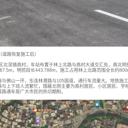
（道路恢复施工后）
德区北滘镇高村，车站布置于林上北路与高村大道交汇处，高北明
.5m，明挖段长443.788m，施工占用林上北路范围全长约800
与佛山一环，东连林港路与105国道，通行车流量大。地铁施
辆与上下班人流繁忙，围蔽北侧主要为高村居民、小区居民、学
道路通车是广大市民的热切期盼。