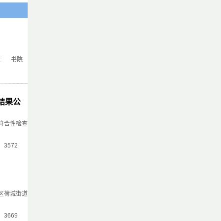
证
书院
结果公
符合性检查
气：3572
区荷城街道
气：3669