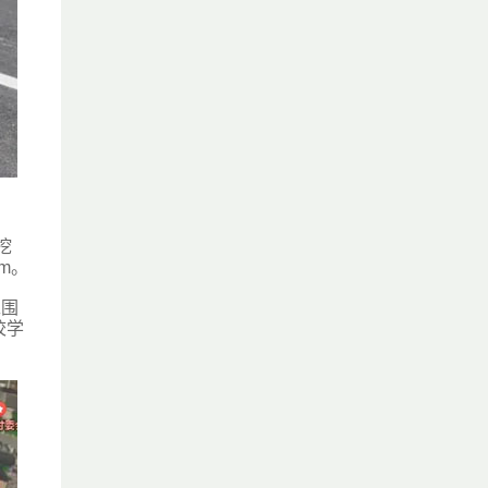
挖
m。
工围
校学