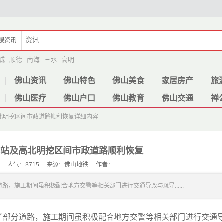
搜
资讯
城
顺德
南海
三水
高明
佛山资讯
佛山特色
佛山美食
家居房产
旅
佛山医疗
佛山户口
佛山教育
佛山交通
禅
北明挖区间市政道路顺利恢复
详细内容
村站及高北明挖区间市政道路顺利恢复
-18 人气：3715 来源：佛山地铁 作者：
，施工期间虽积极配合地方交警等相关部门进行交通导改与疏导......
了部分道路，施工期间虽积极配合地方交警等相关部门进行交通