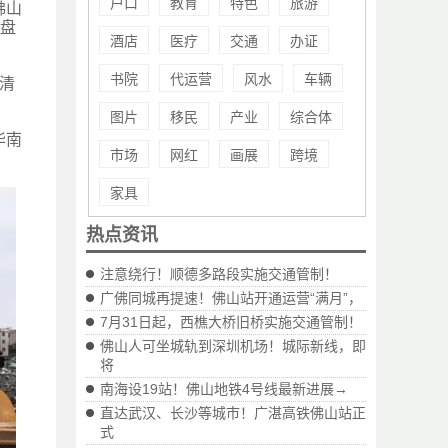
户口
教育
特色
旅游
佛山
全盘
酒店
医疗
交通
办证
书院
代运营
风水
车辆
至清
图片
移民
产业
综合体
华南
市场
网红
画展
跨境
家具
热点资讯
注意绕行！顺德多路段实施交通管制！
广佛同城再提速！佛山站开通运营“满月”，
7月31日起，西樵大桥旧桥实施交通管制！
佛山人可坐城轨到深圳机场！城际新线，即
将
南海设19站！佛山地铁4号线最新进展→
直达武汉、长沙等城市！广湛高铁佛山站正
式