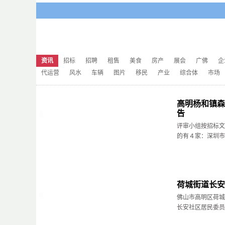
资讯
招标
招聘
租售
美食
房产
展会
广佛
企
代运营
风水
车辆
图片
移民
产业
综合体
市场
高明杨和镇森
告
评审小组按招标文
的有４家：深圳市安
荷城街道长安
佛山市高明区荷城
长安社区居民委员