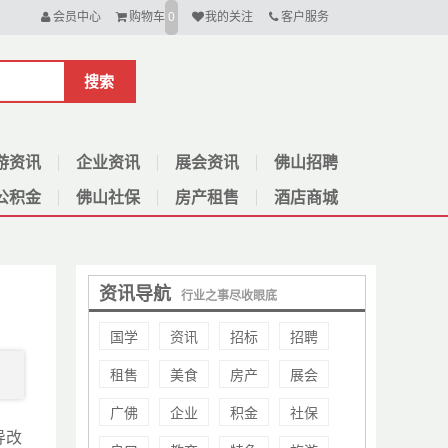
会员中心
购物车
我的关注
客户服务
0
搜索
游资讯
企业资讯
展会资讯
佛山招聘
公积金
佛山社保
房产租售
酒店商城
资讯导航
行业之事尽收眼底
国学
资讯
招标
招聘
租售
美食
房产
展会
广佛
企业
积金
社保
导改