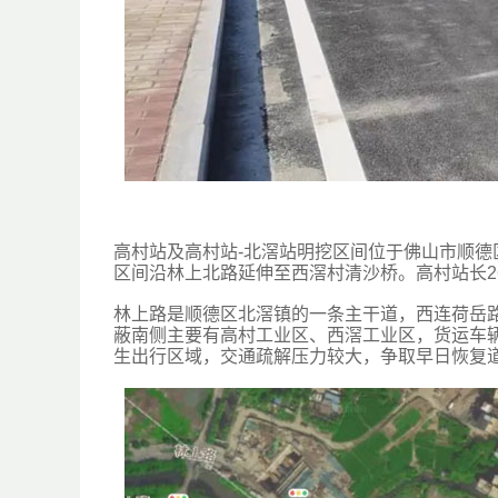
高村站及高村站-北滘站明挖区间位于佛山市顺
区间沿林上北路延伸至西滘村清沙桥。高村站长267
林上路是顺德区北滘镇的一条主干道，西连荷岳路
蔽南侧主要有高村工业区、西滘工业区，货运车
生出行区域，交通疏解压力较大，争取早日恢复