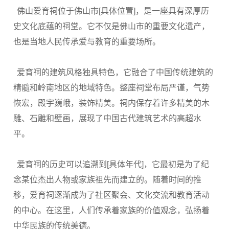
佛山爱育祠位于佛山市
[
具体位置
]
，是一座具有深厚历
史文化底蕴的祠堂。它不仅是佛山市的重要文化遗产，
也是当地人民传承爱与教育的重要场所。
爱育祠的建筑风格独具特色，它融合了中国传统建筑的
精髓和岭南地区的地域特色。整座祠堂布局严谨，气势
恢宏，殿宇巍峨，装饰精美。祠内保存着许多精美的木
雕、石雕和壁画，展现了中国古代建筑艺术的高超水
平。
爱育祠的历史可以追溯到
[
具体年代
]
，它最初是为了纪
念某位杰出人物或家族祖先而建立的。随着时间的推
移，爱育祠逐渐成为了社区聚会、文化交流和教育活动
的中心。在这里，人们传承着家族的价值观念，弘扬着
中华民族的传统美德。