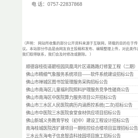
电 话：0757-22837868
（声明： 网站所收集的部分公开资料来源于互联网，转载的目的在于
议。本站部分作品是由网友自主投稿和发布、编辑整理上传，对此类作
我们取得联系，我们会及时修改或删除。 ）
顺德容桂街道碧桂园凤凰湾片区道路路灯修复工程（二期）
佛山市精细气象服务系统项目——软件系统建设招标公告
佛山市禅城区图书馆管理服务采购招标公告
佛山市南海区儿童福利院照料护理服务竞争性磋商公告
佛山市南海区中医院算力服务项目公开招标公告
佛山市三水区人民医院病历内涵质控系统(二次)招标公告
佛山市中医院三水医院食堂食材供应项目招标公告
佛山新城义务教育学校（初中）建设工程设计招标公告
南海桂城医院改扩建项目一期桂控综合楼项目监理招标公告
三水云东海电子信息智造科技园项目施工招标公告