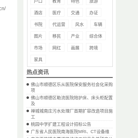
户口
教育
特色
旅游
n/
酒店
医疗
交通
办证
书院
代运营
风水
车辆
图片
移民
产业
综合体
市场
网红
画展
跨境
家具
热点资讯
佛山市顺德区乐从医院保安服务社会化采购
项
佛山市顺德区勒流医院陪护床、床头柜配置
及
禅城城南庄污水处理厂首期扩容改造项目施
工
桃园中学扩建工程设计招标公告
广东省人民医院南海医院MRI、CT设备维