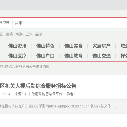
搜
资讯
城
顺德
南海
三水
高明
佛山资讯
佛山特色
佛山美食
家居房产
旅
佛山医疗
佛山户口
佛山教育
佛山交通
禅
关大楼后勤综合服务招标公告
详细内容
年顺德区机关大楼后勤综合服务招标公告
 人气：5004 来源：广东政府采购智慧云平台 作者：
广东省政府采购网https://gdgpo.czt.gd.gov.cn/获取招标文件......