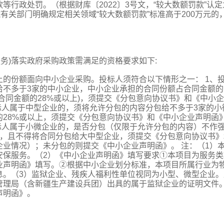
行政处罚。（根据财库〔2022〕3号文，“较大数额罚款”认定
有关部门明确规定相关领域“较大数额罚款”标准高于200万元的
合服务)落实政府采购政策需满足的资格要求如下:
上的份额面向中小企业采购。投标人须符合以下情形之一： 1、
给不多于3家的中小企业，中小企业承担的合同份额占合同金额的
合同金额的28%或以上)，须提交《分包意向协议书》和《中小
标人属于中型企业的，须将允许分包的内容分包给不多于3家的小
28%或以上，须提交《分包意向协议书》和《中小企业声明函
标人属于小微企业的，是否分包（仅限于允许分包的内容）不作
家，且不得将合同分包给大中型企业，须提交《分包意向协议书》
业情况）；未分包的则提交《中小企业声明函》。 注：（1）
安保服务。（2）《中小企业声明函》填写要求①本项目为服务类
业声明函》填写。②根据中小企业划分标准，本项目所属行业为
息。（3）监狱企业、残疾人福利性单位视同为小型、微型企业。
管理局（含新疆生产建设兵团）出具的属于监狱企业的证明文件
声明函》。