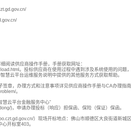
gd.gov.cn/
ov.cn/
详细阅读供应商操作手册，手册获取网址：
ansaction/download.html。投标供应商在使用过程中遇到涉及系统使用的问题
政府采购智慧云平台运维服务说明中提供的其他服务方式获取帮助。
电子签章，办理方式和注意事项详见供应商操作手册与CA办理指
problem/。
智慧云平台金融服务中心"
ice/zcd/guangdong/)，申请办理投标（响应）担保函、保险（保证）保函。
gpo.czt.gd.gov.cn/）现场开标地点：佛山市顺德区大良街道新城
心开标室403。