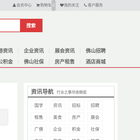
会员中心
购物车
我的关注
客户服务
0
搜索
游资讯
企业资讯
展会资讯
佛山招聘
公积金
佛山社保
房产租售
酒店商城
资讯导航
行业之事尽收眼底
国学
资讯
招标
招聘
租售
美食
房产
展会
广佛
企业
积金
社保