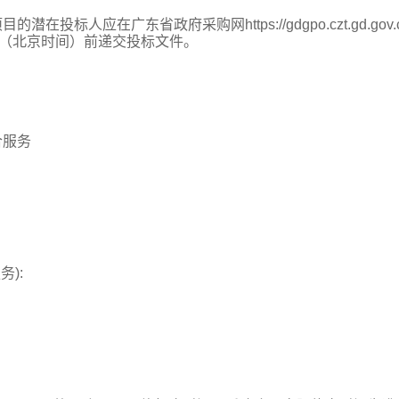
投标人应在广东省政府采购网https://gdgpo.czt.gd.gov.c
0分 （北京时间）前递交投标文件。
合服务
务):