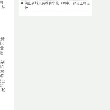
为
佛山新城义务教育学校（初中）建设工程设
，从
计
投标
比
企业
微
》
强制
和
本项
项
物业
监
。残