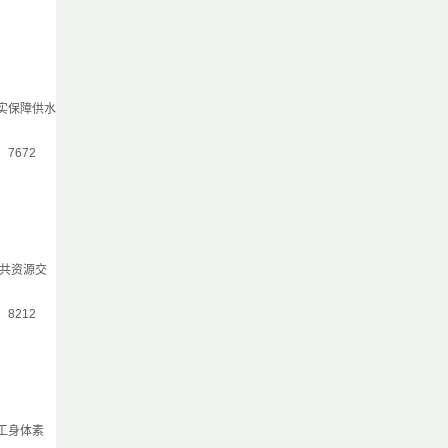
实保障供水
气：7672
共资源交
气：8212
工身体素