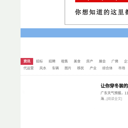
资讯
招标
招聘
租售
美食
房产
展会
广佛
企
代运营
风水
车辆
图片
移民
产业
综合体
市场
让你穿冬装的
广东天气预报，1
海...
[阅读全文]