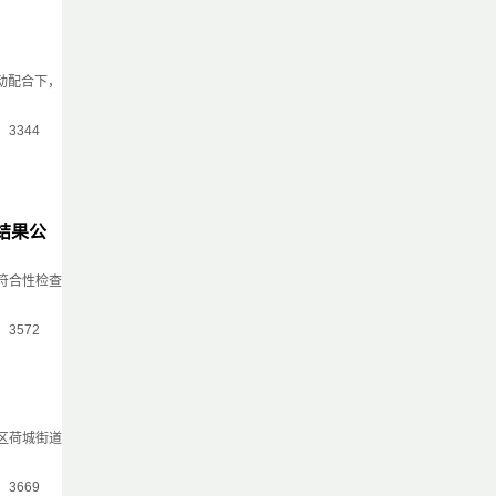
动配合下，
气：3344
结果公
符合性检查
气：3572
区荷城街道
气：3669