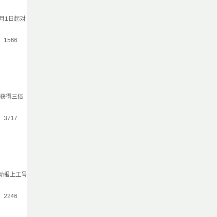
月1日起对
气：1566
会获得三倍
气：3717
主动报上工号
气：2246