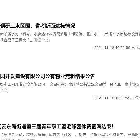
调研三水区国、省考断面达标情况
研了漫水河（省考）水质达标及流域治理工作情况、北江水厂（省考）水质达标及落
视察了三青大桥...
[阅读全文]
2021-11-18 10:11:56 人
园开发建设有限公司公有物业竞租结果公告
都市田园开发建设有限公司， 交易机构：南庄镇公共资源交易所，易地点：南庄镇公
全文]
2021-11-18 10:11:55 人
水区云东海街道第三届青年职工羽毛球团体赛圆满结束！
道全民健身运动，增强云东海街道村居（社区）、机关、企事业单位的凝聚力，提高职