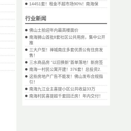
14451套！租金不超市场90%！南海保
行业新闻
佛山土拍迎年内最高楼面价
南海狮山首批8套社区公共用房，集中公开
推
三大户型！禅城南庄多套优质公有住房发
售！
三水商品房 “以旧换新”首单落地！新房签
南海一村民公寓开建！376套！总投资2.
这些房地产广告不能发！佛山发布合规指
引！
南海九江业主喜提小区公共收益33万
南海村民喜提超千套回迁房！年内交付！