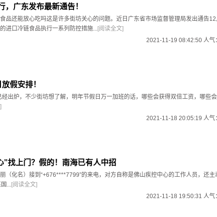
执行，广东发布最新通告！
食品还能放心吃吗这是许多街坊关心的问题。近日广东省市场监督管理局发出通告12
的进口冷链食品执行一系列防控措施...
[阅读全文]
2021-11-19 08:42:50 人
假日放假安排！
排已经出炉，不少街坊想了解，明年节假日万一加班的话，哪些会获得双倍工资，哪些
]
2021-11-18 20:05:19 人
心”找上门？假的！南海已有人中招
（化名）接到“+676****7799”的来电，对方自称是佛山疾控中心的工作人员，还
...
[阅读全文]
2021-11-18 19:50:31 人