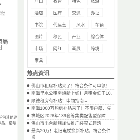
户口
教育
特色
旅游
。
酒店
医疗
交通
办证
附
书院
代运营
风水
车辆
图片
移民
产业
综合体
康局
7日
市场
网红
画展
跨境
家具
热点资讯
佛山市租房补贴来了！符合条件可申领！
南海里水公租房焕新上线！月租金低于10.
顺德租房有补贴！申领指南→
南海1000万购房补贴来了！不限户籍、先
禅城区2026年139套筹集类配售型保障
任何其他建
佛山市出台新规加快推广装配式建筑
作品，请与
最高20万！老旧电梯换新补贴，符合条件
请