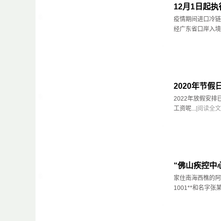
12月1日起
疫情期间进口冷链
经广东省口岸入境
2020年节
2022年放假安
工资呢...
[阅读全文
“佛山疾控中
家住南海西樵的阿丽
1001**和名字张某国