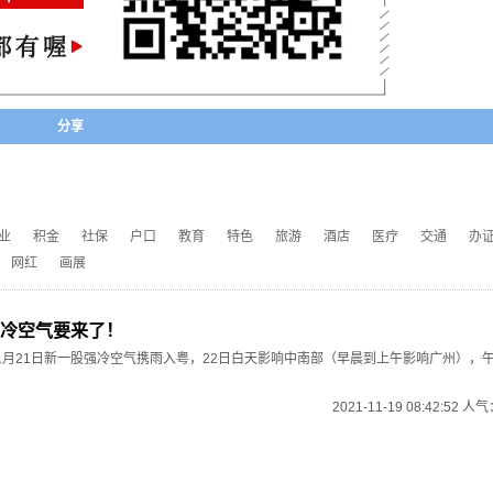
分享
业
积金
社保
户口
教育
特色
旅游
酒店
医疗
交通
办
网红
画展
冷空气要来了！
1月21日新一股强冷空气携雨入粤，22日白天影响中南部（早晨到上午影响广州），
2021-11-19 08:42:52 人