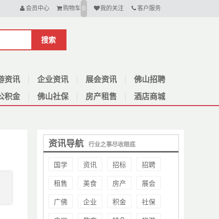
会员中心
购物车
我的关注
客户服务
0
搜索
游资讯
企业资讯
展会资讯
佛山招聘
公积金
佛山社保
房产租售
酒店商城
资讯导航
行业之事尽收眼底
国学
资讯
招标
招聘
租售
美食
房产
展会
广
广佛
企业
积金
社保