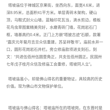
塔坡庙位于禅城区京果街，坐西向东，面宽
4.6
米，进
深
8.95
米，总面积
41
平方米。单层青砖木架构，硬山
顶，马鞍式封火山墙，蓝釉印花瓦当，滴水剪边，檐板
花鸟虫草图案精美完好，水磨青砖门墙，花岗岩石门
框，墙基高约
0.4
米。正门上方嵌“塔披古迹”石额，款署
“嘉庆元年菊月吉旦众信重建，苏呈祥敬书”。庙前水井一
口，圆形花岗岩石井栏。旁立修庙款项进支刻石，刻
文：“共进伍佰卅伍圆壹角正，共支伍佰卅圆正。民国卅
七年戊子桂月众信及修庙工会重修，塔坡同人立”。
塔坡庙虽小，却是佛山得名的重要物证，具较高的历史
价值。现为佛山市文物保护单位。
塔坡庙与佛山得名：塔坡庙所在的塔坡岗，在东晋时是