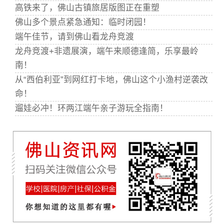
高铁来了，佛山古镇旅居版图正在重塑
佛山多个景点紧急通知：临时闭园！
端午佳节，请到佛山看龙舟竞渡
龙舟竞渡+非遗展演，端午来顺德逢简，乐享最岭
南！
从“西伯利亚”到网红打卡地，佛山这个小渔村逆袭改
命！
遛娃必冲！环两江端午亲子游玩全指南！