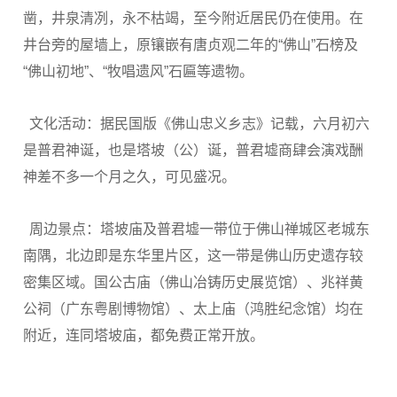
凿，井泉清冽，永不枯竭，至今附近居民仍在使用。在
井台旁的屋墙上，原镶嵌有唐贞观二年的“佛山”石榜及
“佛山初地”、“牧唱遗风”石匾等遗物。
文化活动：据民国版《佛山忠义乡志》记载，六月初六
是普君神诞，也是塔坡（公）诞，普君墟商肆会演戏酬
神差不多一个月之久，可见盛况。
周边景点：塔坡庙及普君墟一带位于佛山禅城区老城东
南隅，北边即是东华里片区，这一带是佛山历史遗存较
密集区域。国公古庙（佛山冶铸历史展览馆）、兆祥黄
公祠（广东粤剧博物馆）、太上庙（鸿胜纪念馆）均在
附近，连同塔坡庙，都免费正常开放。