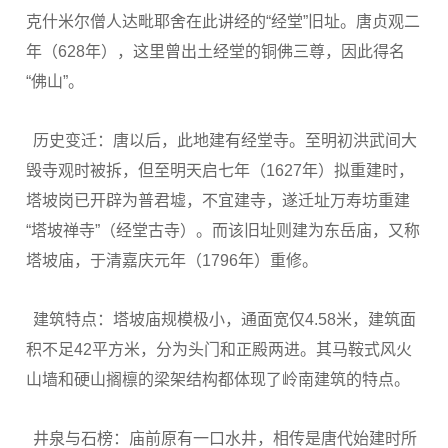
克什米尔僧人达毗耶舍在此讲经的“经堂”旧址。唐贞观二
年（
628
年），这里曾出土经堂的铜佛三尊，因此得名
“佛山”。
历史变迁：唐以后，此地建有经堂寺。至明初洪武间大
毁寺观时被拆，但至明天启七年（
1627
年）拟重建时，
塔坡岗已开辟为普君墟，不宜建寺，遂迁址万寿坊重建
“塔坡禅寺”（经堂古寺）。而该旧址则建为东岳庙，又称
塔坡庙，于清嘉庆元年（
1796
年）重修。
建筑特点：塔坡庙规模极小，通面宽仅
4.58
米，建筑面
积不足
42
平方米，分为头门和正殿两进。其马鞍式风火
山墙和硬山搁檩的梁架结构都体现了岭南建筑的特点。
井泉与石榜：庙前原有一口水井，相传是唐代始建时所