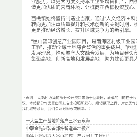
业服务，以更大力度支持本土企业增资扩产，西樵
造更加优质的营商环境，让樵商在西樵投资放心
西樵镇始终坚持制造业当家，通过“人文经济 + 
转向更加注重质量提升和技术创新的关键时期，
更是推动经济增长、提升区域竞争力的新引擎。
“樵山智印创意产业园项目，是南海区村级工业园
工程’，推动全域土地综合整治的重要成果。”西樵
发展理念，推动城产人文融合发展，为项目建设
集聚高地、创新高地和发展高地，助力建设更具
（声明： 网站所收集的部分公开资料来源于互联网，转载的目的在于
议。本站部分作品是由网友自主投稿和发布、编辑整理上传，对此类作
我们取得联系，我们会及时修改或删除。 ）
一大型生产基地将落户三水云东海
中联金先进装备部件智造基地投产
顺德北滘机器人谷再扩容！产业园开工建设！