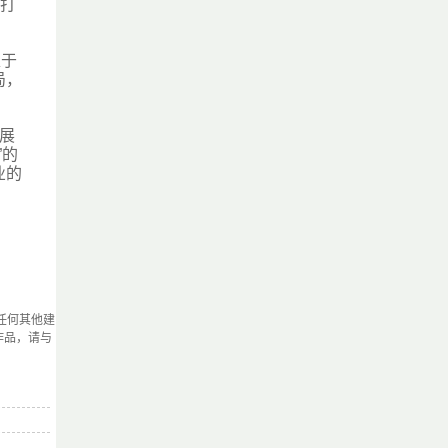
于打
处于
局，
展
”的
业的
任何其他建
作品，请与