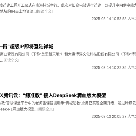
变电站迁建工程开工仪式在南海桂城举行。此次对旧变电站进行迁建，既提升电网供电能
块约64亩土地资源...
[阅读全文]
2025-03-14 10:53:58 人
一街”超级IP即将登陆禅城
商业管理有限公司（下称“美里新天地”）和大连博涛文化科技股份有限公司（下称“博
.
[阅读全文]
2025-03-14 10:22:35 人
腾讯云：“鲸准教” 接入DeepSeek满血版大模型
准教”智慧课堂平台中的老师备课智能助手“青椒助教”应用已实现全面升级，通过腾讯
eek-R1满血版大模型...
[阅读全文]
2025-03-13 20:05:27 人