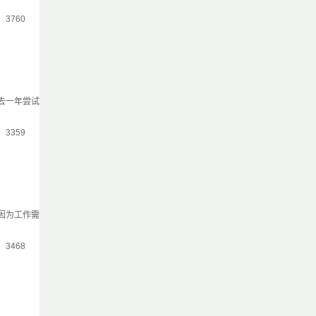
气：3760
去一年尝试
气：3359
因为工作需
气：3468