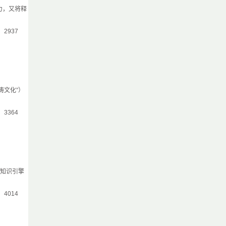
力，又将释
气：2937
涛文化”）
气：3364
云知识引擎
气：4014