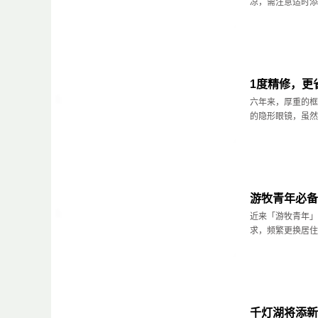
凉，需注意适时添减
1度精修，更
六年来，厚重的框
的隐形眼镜，虽然
游牧青年必备
近来「游牧青年」
求，频繁更换居住
千灯湖将添新