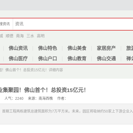
搜
资讯
城
顺德
南海
三水
高明
佛山资讯
佛山特色
佛山美食
家居房产
旅
佛山医疗
佛山户口
佛山教育
佛山交通
禅
园！佛山首个！总投资15亿元！
详细内容
业集聚园！佛山首个！总投资15亿元！
-18 人气：2240 来源：南海西樵 作者：
，首期工程两栋建筑总建筑面积为7万平方米。未来，园区将吸纳约50家上下游企业入