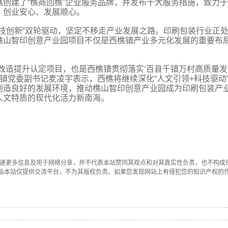
创建了“樵商回樵”企业服务品牌，并发布十大服务措施，致力
、创业安心、发展顺心。
科技创新”双轮驱动，坚定不移走产业发展之路。印刷包装行业正
樵山智印创意产业园项目不仅是西樵镇产业多元化发展的重要布
改造提升认定项目，也是西樵镇贯彻落实‘百县千镇万村高质量发
镇党委副书记麦凌宇表示，西樵将继续深化“人文引领+科技驱动
创造良好的发展环境，推动樵山智印创意产业园成为印刷包装产
人文特质的现代化活力新南海。
传递更多信息及用于网络分享，并不代表本站赞同其观点和对其真实性负责，也不构成
品本站仅提供交流平台，不为其版权负责。如果您发现网站上有侵犯您的知识产权的