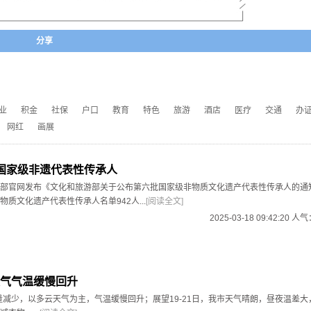
分享
业
积金
社保
户口
教育
特色
旅游
酒店
医疗
交通
办
网红
画展
国家级非遗代表性传承人
部官网发布《文化和旅游部关于公布第六批国家级非物质文化遗产代表性传承人的通
质文化遗产代表性传承人名单942人...
[阅读全文]
2025-03-18 09:42:20 人
气气温缓慢回升
云量减少，以多云天气为主，气温缓慢回升；展望19-21日，我市天气晴朗，昼夜温差大