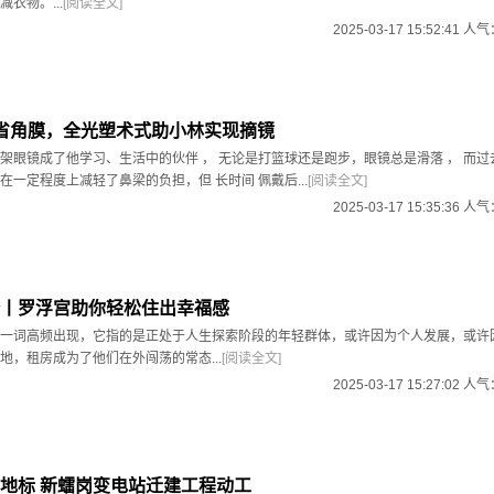
衣物。...
[阅读全文]
2025-03-17 15:52:41 人
省角膜，全光塑术式助小林实现摘镜
架眼镜成了他学习、生活中的伙伴 ， 无论是打篮球还是跑步，眼镜总是滑落 ， 而过
在一定程度上减轻了鼻梁的负担，但 长时间 佩戴后...
[阅读全文]
2025-03-17 15:35:36 人
丨罗浮宫助你轻松住出幸福感
一词高频出现，它指的是正处于人生探索阶段的年轻群体，或许因为个人发展，或许
地，租房成为了他们在外闯荡的常态...
[阅读全文]
2025-03-17 15:27:02 人
地标 新𧒽岗变电站迁建工程动工