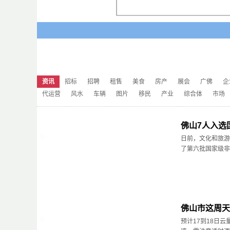
资讯
招标
招聘
租售
美食
房产
展会
广佛
企
代运营
风水
车辆
图片
移民
产业
综合体
市场
佛山7人入选
日前，文化和旅游
了第六批国家级非物
佛山市这周天
预计17到18日