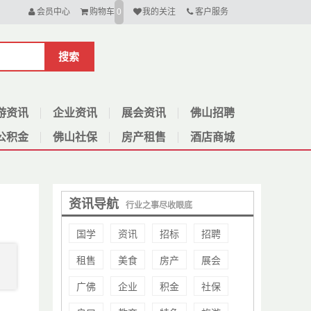
会员中心
购物车
我的关注
客户服务
0
搜索
游资讯
企业资讯
展会资讯
佛山招聘
公积金
佛山社保
房产租售
酒店商城
资讯导航
行业之事尽收眼底
国学
资讯
招标
招聘
租售
美食
房产
展会
广佛
企业
积金
社保