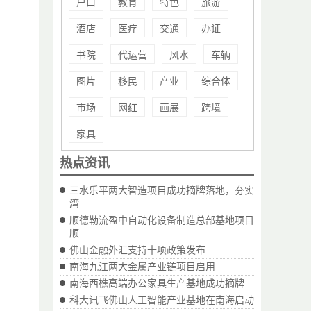
户口
教育
特色
旅游
酒店
医疗
交通
办证
书院
代运营
风水
车辆
图片
移民
产业
综合体
市场
网红
画展
跨境
家具
热点资讯
三水乐平两大智造项目成功摘牌落地，夯实
湾
顺德勒流盈中自动化设备制造总部基地项目
顺
佛山金融外汇支持十项政策发布
南海九江两大金属产业链项目启用
南海西樵高端办公家具生产基地成功摘牌
科大讯飞佛山人工智能产业基地在南海启动