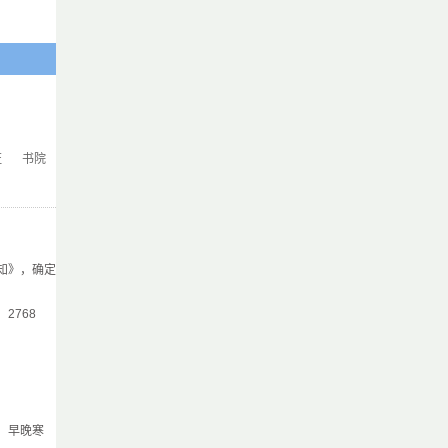
证
书院
知》，确定
气：2768
，早晚寒