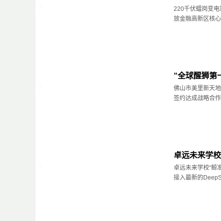
220千伏𧒽岗
放金融高新区核心地
“全球醒狮第
佛山市美里新天地
签约达成战略合作..
卓远未来学校X
卓远未来学校“鲸
接入最新的DeepS