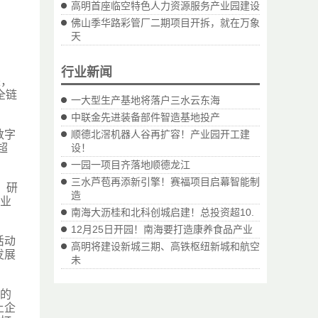
高明首座临空特色人力资源服务产业园建设
佛山季华路彩管厂二期项目开拆，就在万象
天
行业新闻
来，
全链
一大型生产基地将落户三水云东海
中联金先进装备部件智造基地投产
数字
顺德北滘机器人谷再扩容！产业园开工建
超
设！
一园一项目齐落地顺德龙江
三水芦苞再添新引擎！赛福项目启幕智能制
、研
造
行业
南海大沥桂和北科创城启建！总投资超10.
12月25日开园！南海要打造康养食品产业
活动
高明将建设新城三期、高铁枢纽新城和航空
发展
未
商的
土企