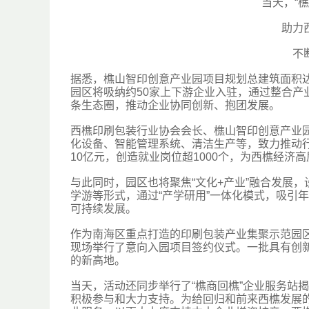
当天，“
助力
不
据悉，樵山智印创意产业园项目规划总建筑面积达
园区将吸纳约50家上下游企业入驻，通过整合
条生态圈，推动企业协同创新、抱团发展。
西樵印刷包装行业协会会长、樵山智印创意产业
化设备、智能管理系统、清洁生产等，致力推动
10亿元，创造就业岗位超1000个，为西樵经济
与此同时，园区也将聚焦“文化+产业”融合发展
学游等形式，通过“产学研用”一体化模式，吸引
可持续发展。
作为南海区重点打造的印刷包装产业集聚示范园
现场举行了意向入园项目签约仪式。一批具有创
的新高地。
当天，活动还同步举行了“樵商回樵”企业服务站
积极参与和大力支持。为给回归和前来西樵发展