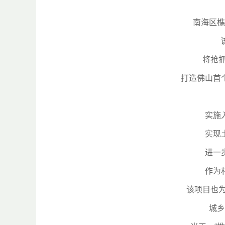
南海区樵
将抢抓
打造佛山首
实施
实现
进一
作为
该项目也为
城乡