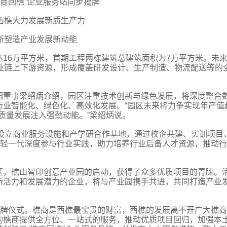
樵商回樵”企业服务站同步揭牌
西樵大力发展新质生产力
断塑造产业发展新动能
16万平方米，首期工程两栋建筑总建筑面积为7万平方米。未
产业链上下游资源，形成覆盖研发设计、生产制造、物流配送等的
园董事梁绍炳介绍，园区注重技术创新与绿色发展，将深度整合
行业智能化、绿色化、高效化发展。“园区未来将力争实现年产值
高质量发展注入强劲动能。”梁绍炳说。
，设立商业服务设施和产学研合作基地，通过校企共建、实训项目
年轻一代深度参与行业实践，助力培养行业后备人才资源，推动
区，樵山智印创意产业园的启动，获得了众多优质项目的青睐。
新活力和发展潜力的企业，将与产业园携手共进，共同打造产业
揭牌仪式。樵商是西樵最宝贵的财富，西樵的发展离不开广大樵
的樵商提供全方位、一站式的服务，推动优质项目回归，加强本