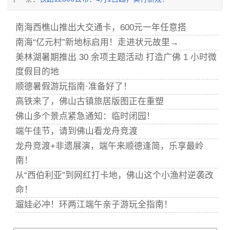
南海西樵山推出大交通卡，600元一年任意搭
南海“亿元村”新地标启用！走进状元故里→
美林湖暑期推出 30 余项主题活动 打造广佛 1 小时微
度假目的地
顺德暑假游玩指南·准备好了！
高铁来了，佛山古镇旅居版图正在重塑
佛山多个景点紧急通知：临时闭园！
端午佳节，请到佛山看龙舟竞渡
龙舟竞渡+非遗展演，端午来顺德逢简，乐享最岭
南！
从“西伯利亚”到网红打卡地，佛山这个小渔村逆袭改
命！
遛娃必冲！环两江端午亲子游玩全指南！