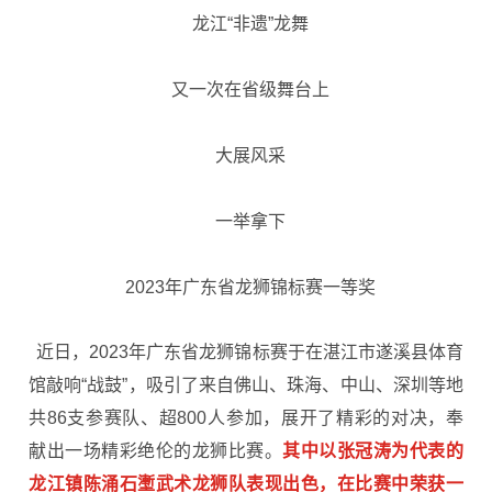
龙江“非遗”龙舞
又一次在省级舞台上
大展风采
一举拿下
2023年广东省龙狮锦标赛一等奖
近日，2023年广东省龙狮锦标赛于在湛江市遂溪县体育
馆敲响“战鼓”，吸引了来自佛山、珠海、中山、深圳等地
共86支参赛队、超800人参加，展开了精彩的对决，奉
献出一场精彩绝伦的龙狮比赛。
其中以张冠涛为代表的
龙江镇陈涌石壍武术龙狮队表现出色，在比赛中荣获一