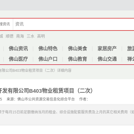
搜
资讯
城
顺德
南海
三水
高明
佛山资讯
佛山特色
佛山美食
家居房产
旅
佛山医疗
佛山户口
佛山教育
佛山交通
禅
限公司B403物业租赁项目（二次）
详细内容
发有限公司B403物业租赁项目（二次）
：1865 来源：佛山市公共资源交易信息化综合平台 作者：
须于每月15日前足额缴纳当月的租金、综合设施配套服务费及上月的其它相关费用（