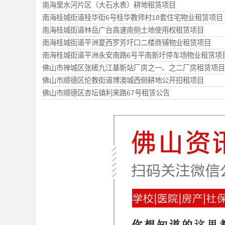
南海里水河片区（大石水表）耕地租赁项目
南海桂城街道桂华街6号桂华教师村18套住宅物业租赁项目
南海桂城街道林岳广台高速南侧土地使用权租赁项目
南海桂城街道平洲夏西罗芳圩口二楼商铺物业租赁项目
南海桂城街道平洲永安南路6号平南新圩停车场物业租赁项
佛山市禅城区张槎九江基新站厂房之一、之二厂房租赁项目
佛山市顺德区伦教街道博澳城西侧耕地公开招租项目
佛山市顺德区杏坛镇利来路67号租赁公告