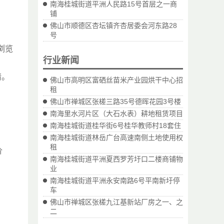
南海桂城街道平洲人民路15号首层之一商
铺
佛山市顺德区杏坛镇齐杏居委会河东路28
号
浏览
行业新闻
请。
佛山市高明区富硒丝苗米产业园烘干中心招
租
佛山市禅城区张槎三路35号德晖花园3号楼
南海里水河片区（大石水表）耕地租赁项目
南海桂城街道桂华街6号桂华教师村18套住
南海桂城街道林岳广台高速南侧土地使用权
租
价
南海桂城街道平洲夏西罗芳圩口二楼商铺物
业
南海桂城街道平洲永安南路6号平南新圩停
车
佛山市禅城区张槎九江基新站厂房之一、之
二