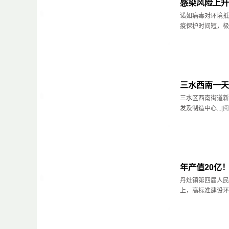
感染风险上升
诺如病毒对环境抵
疫保护时间短，极易
三水西南一天
三水区西南街道新
发及制造中心...
[
年产值20亿
丹灶镇第四届人民
上，高标准建设环