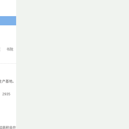
证
书院
生产基地。
气：2935
招商积余在