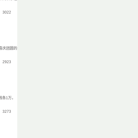
气：3022
喜庆团圆的
气：2923
线各1万，
气：3273