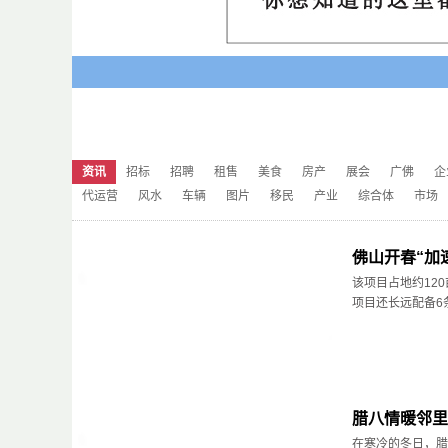
资讯
招标
招聘
租售
美食
房产
展会
广佛
企
代运营
风水
车辆
图片
移民
产业
综合体
市场
佛山开春“加
该项目占地约12
项目还长远配备6
腊八情暖邻里
在寒冷的冬日，腊