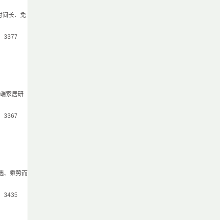
时间长、免
气：3377
高端家居研
气：3367
遇、乘势而
气：3435