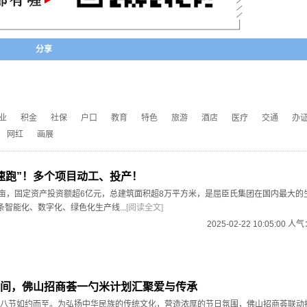
分享
业
积金
社保
户口
教育
特色
旅游
酒店
医疗
交通
办
网红
画展
速跑”！多个项目动工、投产！
0亩，固定资产投资额超6亿元，总建筑面积超8万平方米，是屈臣氏集团在国内最大的
条智能化、数字化、绿色化生产线...
[阅读全文]
2025-02-22 10:05:00 人
间，佛山招商荟一勺米计划汇聚爱与传承
八节如约而至。为弘扬中华民族的传统文化，营造浓厚的节日氛围，佛山招商荟联动