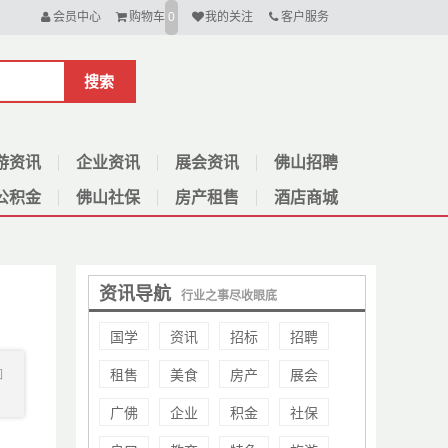
会员中心
购物车
我的关注
客户服务
0
搜索
游资讯
企业资讯
展会资讯
佛山招聘
公积金
佛山社保
房产租售
酒店商城
资讯导航
行业之事尽收眼底
国学
资讯
招标
招聘
租售
美食
房产
展会
如
广佛
企业
积金
社保