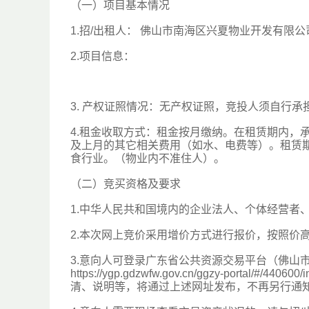
（一）项目基本情况
1.招/出租人： 佛山市南海区兴夏物业开发有限公
2.项目信息：
3. 产权证照情况：无产权证照，竞投人须自行
4.租金收取方式：租金按月缴纳。在租赁期内，
及上月的其它相关费用（如水、电费等）。租赁
食行业。（物业内不准住人）。
（二）竞买资格及要求
1.中华人民共和国境内的企业法人、个体经营者
2.本次网上竞价采用增价方式进行报价，按照价
3.意向人可登录广东省公共资源交易平台（佛山
https://ygp.gdzwfw.gov.cn/ggzy-po
清、说明等，将通过上述网址发布，不再另行通