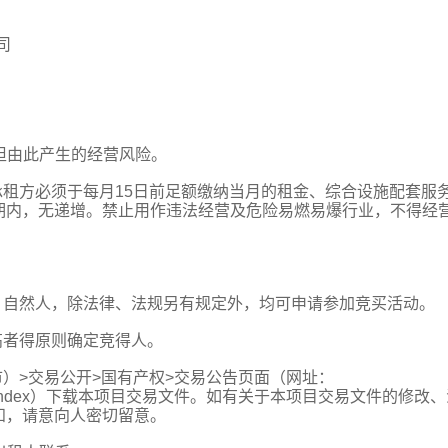
司
承担由此产生的经营风险。
承租方必须于每月15日前足额缴纳当月的租金、综合设施配套服
期内，无递增。禁止用作违法经营及危险易燃易爆行业，不得经
、自然人，除法律、法规另有规定外，均可申请参加竞买活动。
高者得原则确定竞得人。
市）>交易公开>国有产权>交易公告页面（网址：
rtal/#/440600/index）下载本项目交易文件。如有关于本项目交易文件的修改
知，请意向人密切留意。