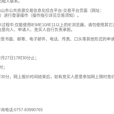
出租人联系。
佛山市公共资源交易信息化综合平台-交易平台页面（网址：
der/login.aspx）进行登录操作（操作指引详见交易须知）。
,仅能使用IE9/IE10/IE11以上的IE浏览器，请勿使用其它
由意向人、申请人、竞买人自行负责承担。
接受书面、邮寄、电子邮件、电话、传真、口头等其他形式的申
2月27日17时30分止；
6时；
至15时30分，网上报价时间结束后，如有竞买人愿意参加网上限时竞
:0757-83990765