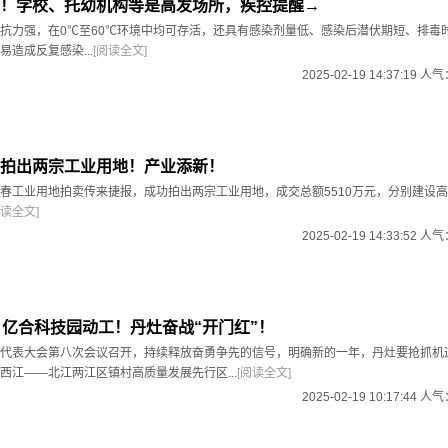
！学校、托幼机构等是高发场所，疾控提醒→
抗力强，在0℃至60℃环境中均可存活，还具有感染剂量低、感染后潜伏期短、排毒
造成反复感染...
[阅读全文]
2025-02-19 14:37:19 人
拍出两宗工业用地！产业添新！
春工业用地拍卖传来捷报，成功拍出两宗工业用地，成交总额5510万元，分别建设
阅读全文]
2025-02-19 14:33:52 人
！亿合科技园动工！丹灶奋战“开门红”！
代表大会第八次会议召开，持续释放奋勇争先的信号，明确新的一年，丹灶要抢抓机
西江——北江两江区镇村高质量发展先行区...
[阅读全文]
2025-02-19 10:17:44 人