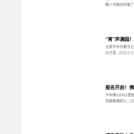
腊八节期间开展了“
“宵”声满园
元宵节作为春节之
日子里...
[阅读全文
报名开启！佛
今年佛山50公里
名额报满即止...
[