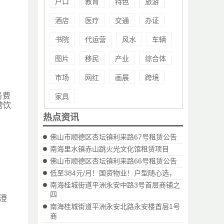
户口
教育
特色
旅游
酒店
医疗
交通
办证
书院
代运营
风水
车辆
图片
移民
产业
综合体
市场
网红
画展
跨境
务费
家具
营饮
热点资讯
佛山市顺德区杏坛镇利来路67号租赁公告
南海里水镇赤山跳火光文化馆租赁项目
佛山市顺德区杏坛镇利来路66号租赁公告
低至384元/月！国资物业！户型随心选，
南海桂城街道平洲永安中路3号首层商铺之
四
、澄
南海桂城街道平洲永安北路永安楼首层1号
商