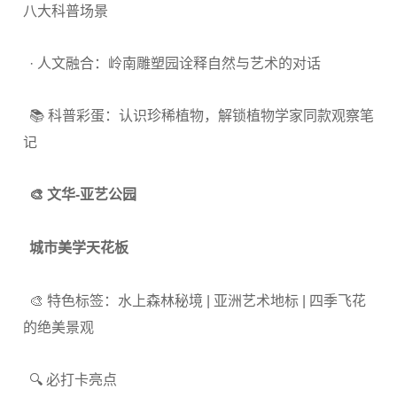
八大科普场景
· 人文融合：岭南雕塑园诠释自然与艺术的对话
📚 科普彩蛋：认识珍稀植物，解锁植物学家同款观察笔
记
🎨 文华-亚艺公园
城市美学天花板
🎨 特色标签：水上森林秘境 | 亚洲艺术地标 | 四季飞花
的绝美景观
🔍 必打卡亮点