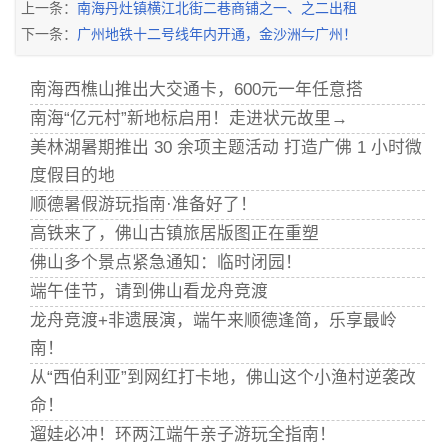
上一条：
南海丹灶镇横江北街二巷商铺之一、之二出租
下一条：
广州地铁十二号线年内开通，金沙洲⇋广州！
南海西樵山推出大交通卡，600元一年任意搭
南海“亿元村”新地标启用！走进状元故里→
美林湖暑期推出 30 余项主题活动 打造广佛 1 小时微
度假目的地
顺德暑假游玩指南·准备好了！
高铁来了，佛山古镇旅居版图正在重塑
佛山多个景点紧急通知：临时闭园！
端午佳节，请到佛山看龙舟竞渡
龙舟竞渡+非遗展演，端午来顺德逢简，乐享最岭
南！
从“西伯利亚”到网红打卡地，佛山这个小渔村逆袭改
命！
遛娃必冲！环两江端午亲子游玩全指南！