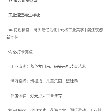
🏗️ 活力新港公园
工业遗迹再生样板
🛳️ 特色标签：码头记忆活化 | 硬核工业美学 | 滨江夜游
新地标
🔍 必打卡亮点
· 工业遗迹：蓝色龙门吊、码头吊机装置艺术
· 潮流空间：滑板场、儿童乐园、篮球场
· 夜游体验：灯光点亮工业遗存
复古Disco、火山大片、花海盲盒、潮玩运动、工业朋