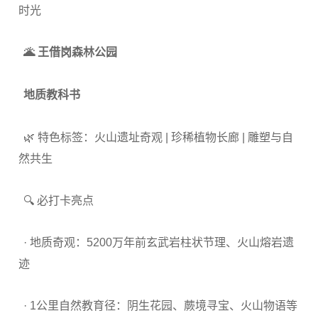
时光
🌋 王借岗森林公园
地质教科书
🌿 特色标签：火山遗址奇观 | 珍稀植物长廊 | 雕塑与自
然共生
🔍 必打卡亮点
· 地质奇观：5200万年前玄武岩柱状节理、火山熔岩遗
迹
· 1公里自然教育径：阴生花园、蕨境寻宝、火山物语等