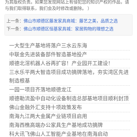
为其版权负责。如果您发现网站上有侵犯您的知识产权的作品，请
与我们取得联系，我们会及时修改或删除。 ）
上一条：
佛山市顺德区藤发家具商城：藤艺之美，品质之选
下一条：
佛山市顺德区恒基家具城：家居购物的理想之选
一大型生产基地将落户三水云东海
中联金先进装备部件智造基地投产
顺德北滘机器人谷再扩容！产业园开工建设！
三水乐平两大智造项目成功摘牌落地，夯实湾区先进
制造根基
一园一项目齐落地顺德龙江
顺德勒流盈中自动化设备制造总部基地项目顺利封顶
佛山金融外汇支持十项政策发布
南海九江两大金属产业链项目启用
南海西樵高端办公家具生产基地成功摘牌
科大讯飞佛山人工智能产业基地在南海启动