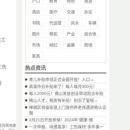
户口
教育
特色
旅游
酒店
医疗
交通
办证
书院
代运营
风水
车辆
图片
移民
产业
综合体
该工
市场
网红
画展
跨境
家具
工伤
热点资讯
育儿补贴申领正式全面开放！入口→
责
高温作业补贴来了！每人每月300元！
每人2000元！佛山发放创业带动就业补贴
佛山人才，租房有补贴！别忘了复核→
禅城区祖庙街道上门提供养老待遇资格认证
服
3月21日开放参保！2024年“健康·佛
任何其他建
一次申报、待遇直享！工伤保险“多件事一