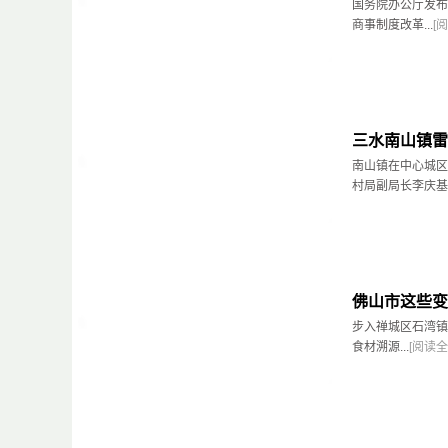
国务院办公厅发布
商事制度改革...
[
三水南山镇雷
南山镇在中心城区
村局副局长李庆基..
佛山市这些变
步入禅城区石湾镇
食材溯源...
[阅读全