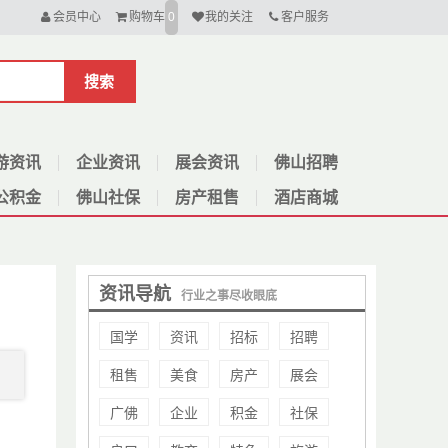
会员中心
购物车
我的关注
客户服务
0
搜索
游资讯
企业资讯
展会资讯
佛山招聘
公积金
佛山社保
房产租售
酒店商城
资讯导航
行业之事尽收眼底
国学
资讯
招标
招聘
租售
美食
房产
展会
广佛
企业
积金
社保