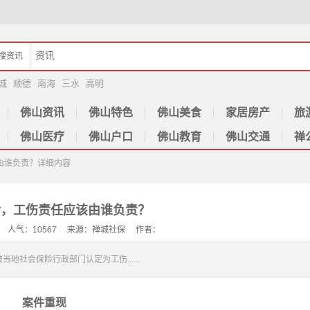
搜
资讯
城
顺德
南海
三水
高明
佛山资讯
佛山特色
佛山美食
家居房产
旅
佛山医疗
佛山户口
佛山教育
佛山交通
禅
由谁负责？
详细内容
后，工伤责任应该由谁负责？
-12 人气：10567 来源：禅城社保 作者：
地社会保险行政部门认定为工伤......
案件重现