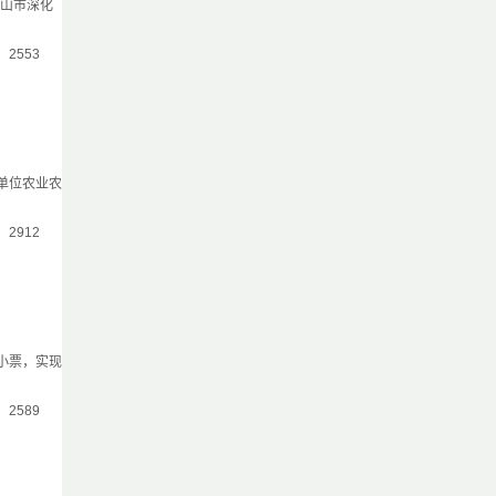
佛山市深化
气：2553
单位农业农
气：2912
小票，实现
气：2589