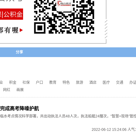
分享
业
积金
社保
户口
教育
特色
旅游
酒店
医疗
交通
办
网红
画展
完成高考降噪护航
临水考点情况科学部署，共出动执法人员48人次，执法船艇24艘次，“智慧+现场”管控
2022-06-12 15:24:06 人