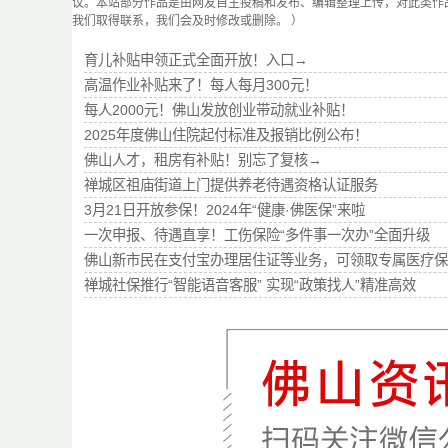
议。本站部分作品是由网友自主投稿和发布、编辑整理上传，对此类作
我们取得联系，我们会及时修改或删除。 ）
育儿补贴申领正式全面开放！入口→
高温作业补贴来了！每人每月300元！
每人2000元！佛山发放创业带动就业补贴！
2025年度佛山住院起付标准及报销比例公布！
佛山人才，租房有补贴！别忘了复核→
禅城区祖庙街道上门提供养老待遇资格认证服务
3月21日开放参保！2024年“健康·佛医保”来啦
一次申报、待遇直享！工伤保险“多件事一次办”全面升级
佛山新市民在支付宝办理居住证等业务，可领取专属医疗保
禅城社保推行“智能语音客服” 实现“政策找人”精准高效