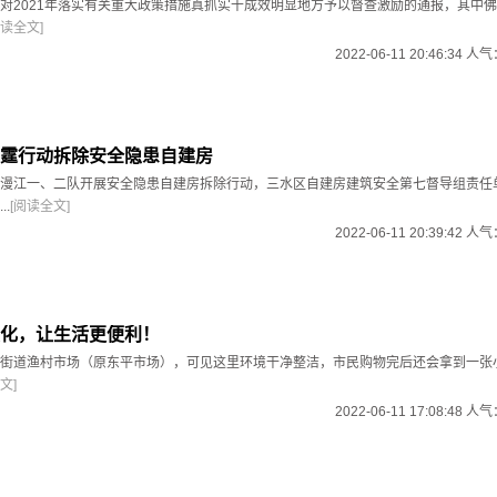
对2021年落实有关重大政策措施真抓实干成效明显地方予以督查激励的通报，其中
阅读全文]
2022-06-11 20:46:34 人
霆行动拆除安全隐患自建房
漫江一、二队开展安全隐患自建房拆除行动，三水区自建房建筑安全第七督导组责任
.
[阅读全文]
2022-06-11 20:39:42 人
化，让生活更便利！
街道渔村市场（原东平市场），可见这里环境干净整洁，市民购物完后还会拿到一张
文]
2022-06-11 17:08:48 人