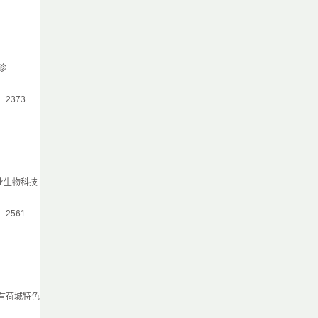
诊
气：2373
业生物科技
气：2561
条有荷城特色