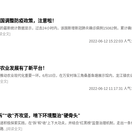
国调整防疫政策，注意啦！
的最新统计数据显示，过去24小时内，该国新增新冠肺炎确诊病例15082例，累计确
读全文]
2022-06-12 15:22:03 人
农业发展有了新平台！
推动农业现代化重要一环。6月10日，在万安村珠三角桑基鱼塘展示馆内，龙江镇农
全文]
2022-06-12 11:17:31 人
拆”“收”齐攻坚，啃下环境整治“硬骨头”
道积极探索实践，在“拆”和“收”上下大功夫，并结合“红黑榜”监督治理机制，走出一
...
[阅读全文]