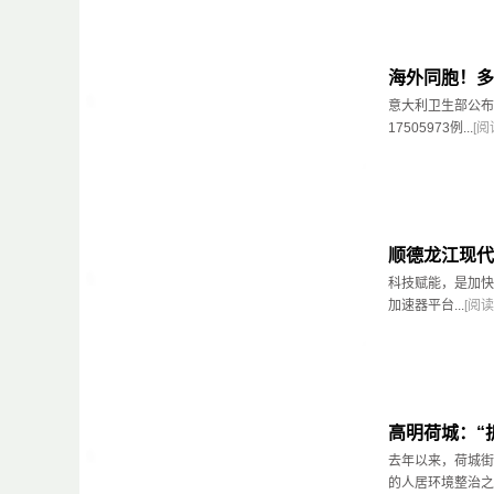
海外同胞！多
意大利卫生部公布
17505973例...
[阅
顺德龙江现代
科技赋能，是加快
加速器平台...
[阅读
高明荷城：“
去年以来，荷城街
的人居环境整治之路