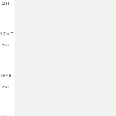
气：2388
生活”的工
气：2672
营主体责
气：2515