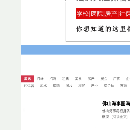
资讯
招标
招聘
租售
美食
房产
展会
广佛
企
代运营
风水
车辆
图片
移民
产业
综合体
市场
佛山海事圆满
佛山海事局根据各
艘次...
[阅读全文]