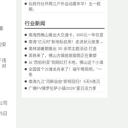
玩转丹灶环两江户外运动嘉年华！五一假
期，
行业新闻
客
南海西樵山推出大交通卡，600元一年任意
南海“亿元村”新地标启用！走进状元故里→
的安
美林湖暑期推出 30 余项主题活动 打造
高铁来了，佛山古镇旅居版图正在重塑
于违
从“西伯利亚”到网红打卡地，佛山这个小渔
，对
全国首个沙滩龙舟来了！端午嚟高明，“一
条
南海九江“河鲜自由”即将回归！5天5夜沉
广佛FV佛罗伦萨小镇2026“夏日活力季
公司
月5日