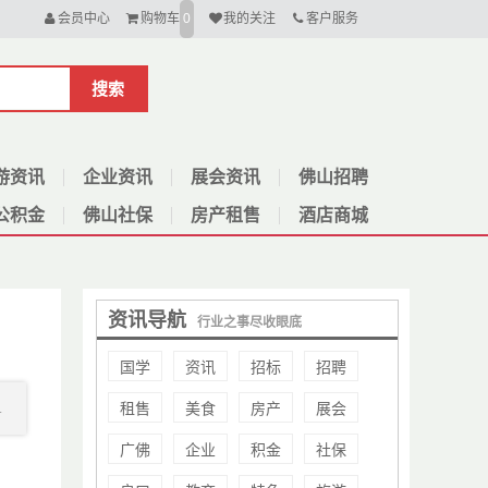
会员中心
购物车
我的关注
客户服务
0
搜索
游资讯
企业资讯
展会资讯
佛山招聘
公积金
佛山社保
房产租售
酒店商城
资讯导航
行业之事尽收眼底
国学
资讯
招标
招聘
租售
美食
房产
展会
.
广佛
企业
积金
社保