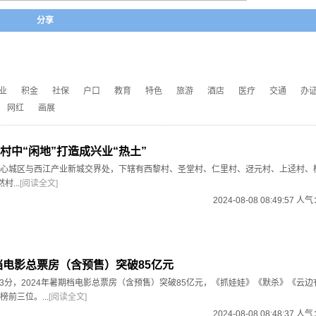
分享
业
积金
社保
户口
教育
特色
旅游
酒店
医疗
交通
办
网红
画展
村中“闲地”打造成兴业“热土”
心城区与西江产业新城交界处，下辖有西黎村、圣堂村、仁里村、迓元村、上迳村、
...
[阅读全文]
2024-08-08 08:49:57 人
期档电影总票房（含预售）突破85亿元
时33分，2024年暑期档电影总票房（含预售）突破85亿元，《抓娃娃》《默杀》《云
前三位。...
[阅读全文]
2024-08-08 08:48:37 人