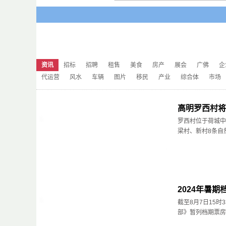
资讯
招标
招聘
租售
美食
房产
展会
广佛
企
代运营
风水
车辆
图片
移民
产业
综合体
市场
高明罗西村将
罗西村位于荷城中
梁村、新村8条自然村
2024年暑
截至8月7日15
部》暂列档期票房榜