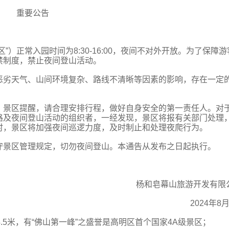
重要公告
）正常入园时间为8:30-16:00，夜间不对外开放。为了保障游
禁制度，禁止夜间登山活动。
恶劣天气、山间环境复杂、路线不清晰等因素的影响，存在一定
。景区提醒，请合理安排行程，做好自身安全的第一责任人。对
路及夜间登山活动的组织者，一经发现，景区将报有关部门处理
时，景区将加强夜间巡逻力度，及时制止和处理夜爬行为。
守景区管理规定，切勿夜间登山。本通告从发布之日起执行。
杨和皂幕山旅游开发有限
2024年8
.5米，
有“佛山第一峰”之盛誉
是高明区首个国家4A级景区；