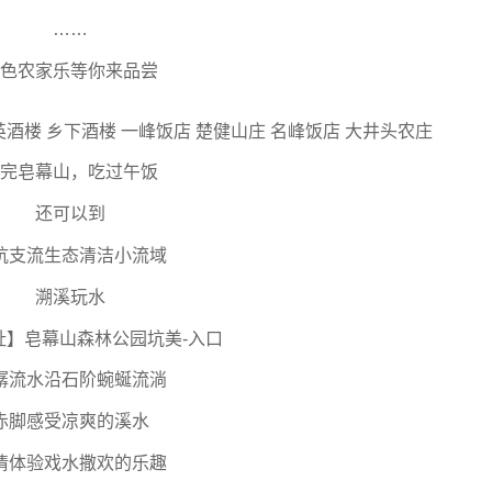
……
色农家乐等你来品尝
楼 乡下酒楼 一峰饭店 楚健山庄 名峰饭店 大井头农庄
完皂幕山，吃过午饭
还可以到
坑支流生态清洁小流域
溯溪玩水
址】皂幕山森林公园坑美-入口
潺流水沿石阶蜿蜒流淌
赤脚感受凉爽的溪水
情体验戏水撒欢的乐趣