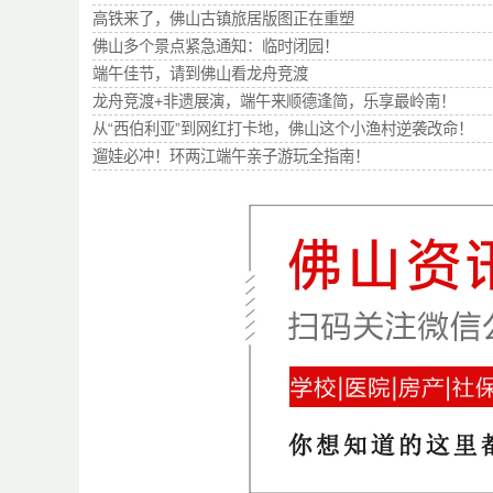
高铁来了，佛山古镇旅居版图正在重塑
佛山多个景点紧急通知：临时闭园！
端午佳节，请到佛山看龙舟竞渡
龙舟竞渡+非遗展演，端午来顺德逢简，乐享最岭南！
从“西伯利亚”到网红打卡地，佛山这个小渔村逆袭改命！
遛娃必冲！环两江端午亲子游玩全指南！