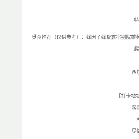
特
觅食推荐（仅供参考）：蜂因子蜂粲露宿别院雄英酒
爬
西
【打卡地
潺
尽