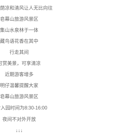
荫凉和清风让人无比向往
皂幕山旅游风景区
集山水泉林于一体
藏鸟语花香在其中
行走其间
可赏美景，可享清凉
近期游客增多
明仔温馨提醒大家
皂幕山旅游风景区
入园时间为8:30-16:00
夜间不对外开放
↓↓↓