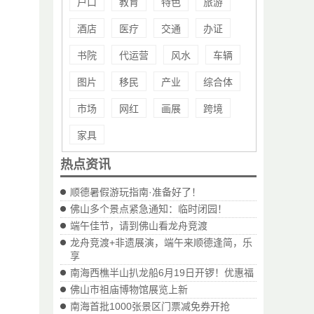
户口
教育
特色
旅游
酒店
医疗
交通
办证
书院
代运营
风水
车辆
图片
移民
产业
综合体
市场
网红
画展
跨境
家具
热点资讯
顺德暑假游玩指南·准备好了！
佛山多个景点紧急通知：临时闭园！
端午佳节，请到佛山看龙舟竞渡
龙舟竞渡+非遗展演，端午来顺德逢简，乐
享
南海西樵半山扒龙船6月19日开锣！优惠福
佛山市祖庙博物馆展览上新
南海首批1000张景区门票减免券开抢