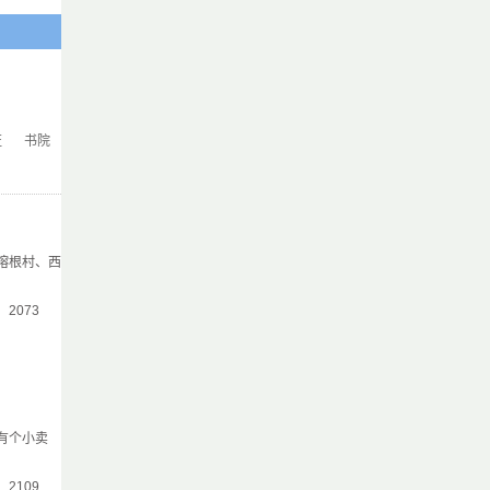
证
书院
榕根村、西
气：2073
边有个小卖
气：2109