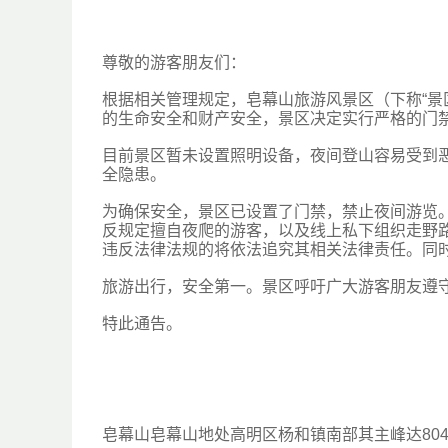
尊敬的游客朋友们：
根据相关管理规定，皂幕山旅游风景区（下称“景区”
的生命安全和财产安全，景区决定实行严格的门
目前景区暂未设置照明设备，夜间登山容易受到
全隐患。
为确保安全，景区已设置了门禁，禁止夜间游览
反规定擅自夜爬的游客，以及线上私下组织走野
违反法律法规的将依法追究其相关法律责任。同
旅游出行，安全第一。景区呼吁广大游客朋友遵
特此通告。
皂幕山
皂幕山地处高明区杨和镇南部
其主峰达804