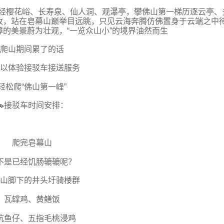
经樱花峪、长寿泉、仙人洞、观瀑亭，
攀佛山第一梯
历逐云亭、
收，
站在皂幕山巅举目远眺，
只见云海奔腾
仿佛置身于云端之中
嶂的美景蔚为壮观，
“一览众山小”的境界油然而生
爬山期间累了的话
以体验接驳车接送服务
轻松爬“佛山第一峰”
🚗接驳车时间安排：
爬完皂幕山
不是已经饥肠辘辘呢？
山脚下的井头圩骑楼群
瓦罉鸡、黄鳝饭
坑鱼仔、五指毛桃浸鸡