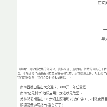
在欢
一
与
（声明： 网站所收集的部分公开资料来源于互联网，转载的目的在于
议。本站部分作品是由网友自主投稿和发布、编辑整理上传，对此类作
我们取得联系，我们会及时修改或删除。 ）
南海西樵山推出大交通卡，600元一年任意搭
南海“亿元村”新地标启用！走进状元故里→
美林湖暑期推出 30 余项主题活动 打造广佛 1 小时微度假
顺德暑假游玩指南·准备好了！