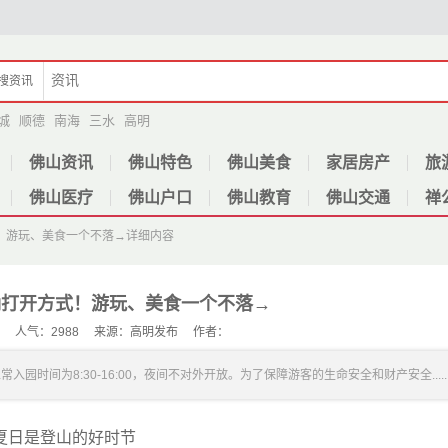
搜
资讯
城
顺德
南海
三水
高明
佛山资讯
佛山特色
佛山美食
家居房产
旅
佛山医疗
佛山户口
佛山教育
佛山交通
禅
！游玩、美食一个不落→
详细内容
确打开方式！游玩、美食一个不落→
-08 人气：2988 来源：高明发布 作者：
时间为8:30-16:00，夜间不对外开放。为了保障游客的生命安全和财产安全.....
夏日是登山的好时节