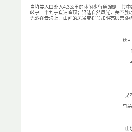
自坑美入口处入
4.3公里的休闲步行道蜿蜒，
其中
岐亭、半九亭
直达峰顶；
沿途自然风光，美不胜
光洒在云海上，
山间的风景变得愈加明亮
层峦叠
还可
是
皂幕
山