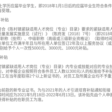
上学历应届毕业学生，即2018年1月1日后的应届毕业生符合条
再受理。
平补贴
符合《陈村镇紧缺适用人才岗位（专业）目录》要求的紧缺适用
发展实施意见（试行）》（陈府发〔2018〕7号）（即2018年
高职称（技师）、中级职称（高级或三级职业资格证）（取得时
在单位工作满半年且与所在用人单位签订2年及以上服务协议（或
予个人一次性5000元、3000元、1000元补贴。
补贴
村镇紧缺适用人才岗位（专业）目录》内专业或技能对应的专业
，对申报企业按照符合条件员工人数以300元/人的标准给予补
一员工在当年度取得2个以上新证书的，对员工及所属企业均不予重
前款的新专业证书。为与2021年的人才引进培育补贴通知衔接
时间应为2021年5月18日-2022年6月13日。该补贴先由个人申
获得补贴的在职员工为准。