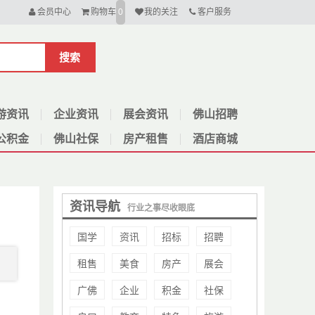
会员中心
购物车
我的关注
客户服务
0
搜索
游资讯
企业资讯
展会资讯
佛山招聘
公积金
佛山社保
房产租售
酒店商城
资讯导航
行业之事尽收眼底
国学
资讯
招标
招聘
租售
美食
房产
展会
广佛
企业
积金
社保