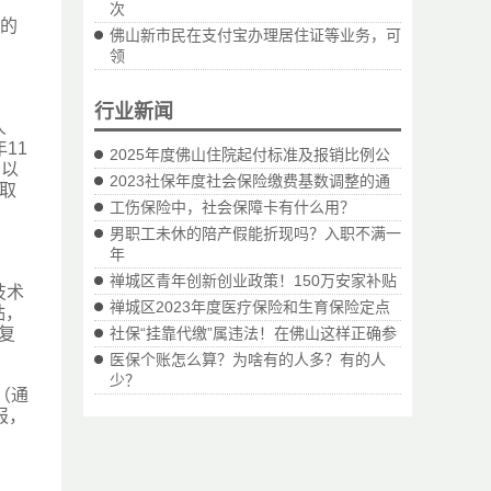
次
件的
佛山新市民在支付宝办理居住证等业务，可
领
行业新闻
人
11
2025年度佛山住院起付标准及报销比例公
间以
2023社保年度社会保险缴费基数调整的通
取
工伤保险中，社会保障卡有什么用？
男职工未休的陪产假能折现吗？入职不满一
年
禅城区青年创新创业政策！150万安家补贴
技术
禅城区2023年度医疗保险和生育保险定点
贴，
复
社保“挂靠代缴”属违法！在佛山这样正确参
医保个账怎么算？为啥有的人多？有的人
少？
（通
报，