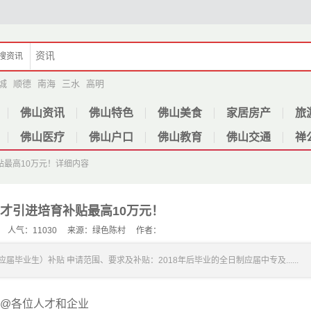
搜
资讯
城
顺德
南海
三水
高明
佛山资讯
佛山特色
佛山美食
家居房产
旅
佛山医疗
佛山户口
佛山教育
佛山交通
禅
最高10万元！
详细内容
才引进培育补贴最高10万元！
-16 人气：11030 来源：绿色陈村 作者：
毕业生）补贴 申请范围、要求及补贴：2018年后毕业的全日制应届中专及......
@各位人才和企业