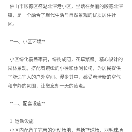
佛山市顺德区盛湖北滘港小区，坐落在美丽的顺德北滘
镇，是一个融合了现代生活与自然景观的优质居住社
区。
**
一、小区环境
**
小区绿化覆盖率高，绿树成荫，花草繁盛。精心设计的
园林景观，搭配着蜿蜒的小径和休闲长椅，为居民提供
了舒适宜人的户外空间。漫步其中，感受着清新的空气
和宁静的氛围，让您忘却一天的疲惫。
**
二、配套设施
**
1.
运动设施
小区内配备了完善的运动场地，包括篮球场、羽毛球场